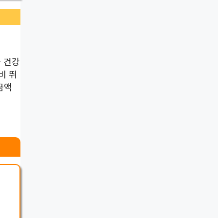
과 건강
비 뛰
금액