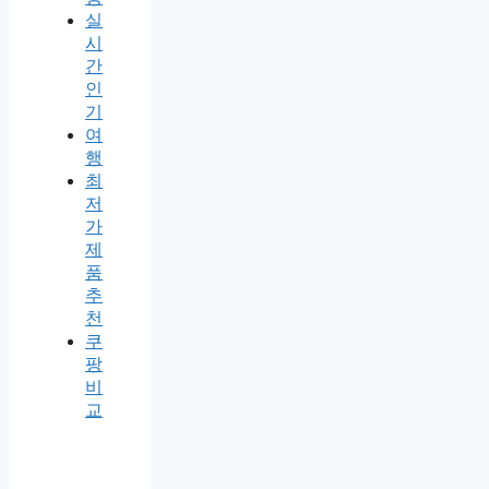
실
시
간
인
기
여
행
최
저
가
제
품
추
천
쿠
팡
비
교