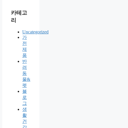
카테고
리
Uncategorized
가
전
제
품
반
려
동
물&
펫
블
로
그
생
활
건
강