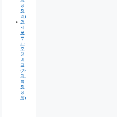
징
정
리)
먼
지
봉
투
2p
추
천
비
교
(가
격·
특
징
정
리)