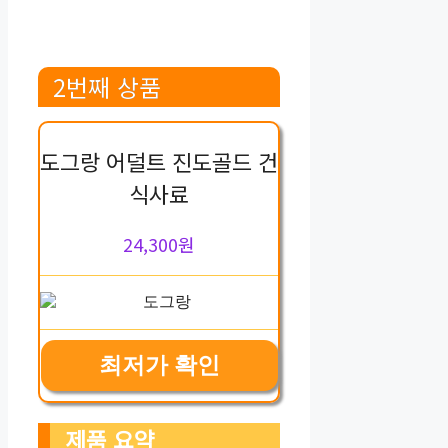
2번째 상품
도그랑 어덜트 진도골드 건
식사료
24,300원
최저가 확인
제품 요약