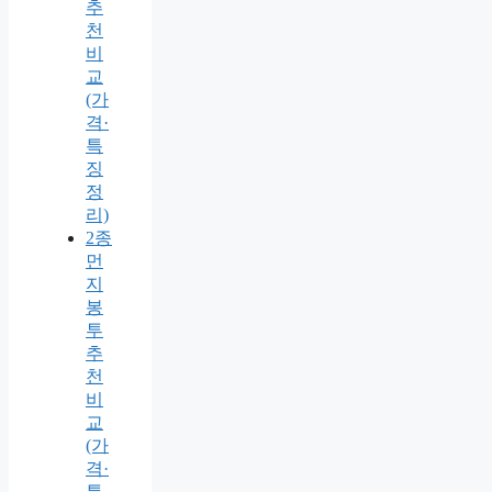
추
천
비
교
(가
격·
특
징
정
리)
2종
먼
지
봉
투
추
천
비
교
(가
격·
특