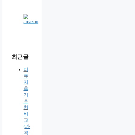
최근글
디
퓨
저
후
기
추
천
비
교
(가
격·