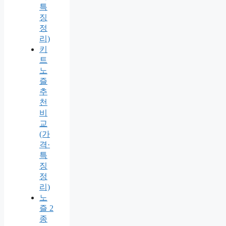
특
징
정
리)
키
트
노
즐
추
천
비
교
(가
격·
특
징
정
리)
노
즐 2
종