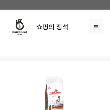
컨
텐
츠
로
쇼핑의 정석
메
건
너
뛰
뉴
기