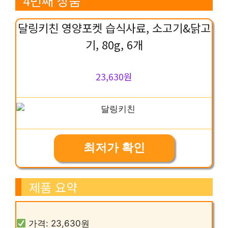
4번째 상품
달링키친 영양포켓 습식사료, 소고기&닭고
기, 80g, 6개
23,630원
최저가 확인
제품 요약
가격: 23,630원