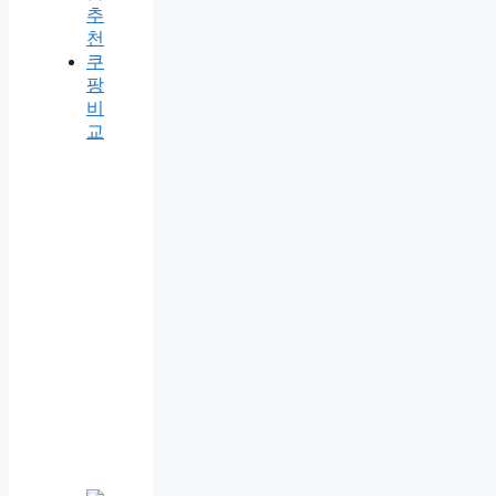
추
천
쿠
팡
비
교