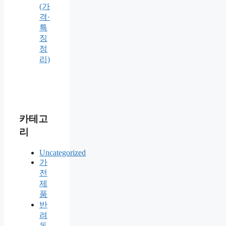
(가
격·
특
징
정
리)
카테고
리
Uncategorized
가
전
제
품
반
려
동