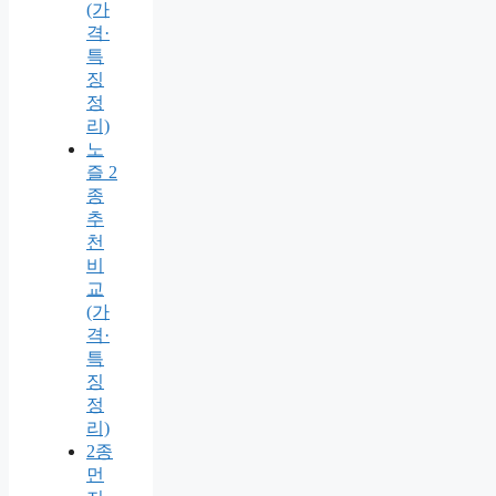
(가
격·
특
징
정
리)
노
즐 2
종
추
천
비
교
(가
격·
특
징
정
리)
2종
먼