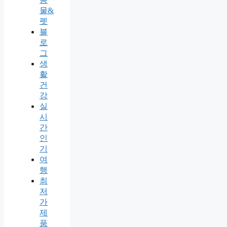
물&
펫
블
로
그
생
활
건
강
실
시
간
인
기
여
행
최
저
가
제
품