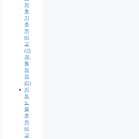
저
후
기
추
천
비
교
(가
격·
특
징
정
리)
키
트
노
즐
추
천
비
교