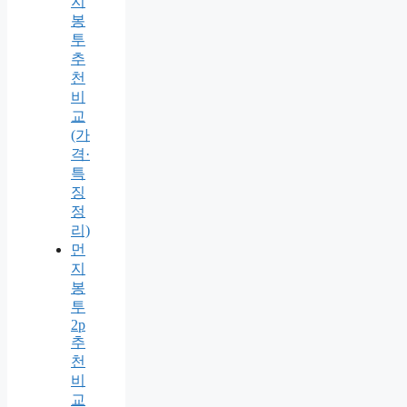
지
봉
투
추
천
비
교
(가
격·
특
징
정
리)
먼
지
봉
투
2p
추
천
비
교