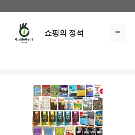
컨
텐
츠
로
쇼핑의 정석
메
건
너
뛰
뉴
기