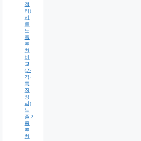
정
리)
키
트
노
즐
추
천
비
교
(가
격·
특
징
정
리)
노
즐 2
종
추
천