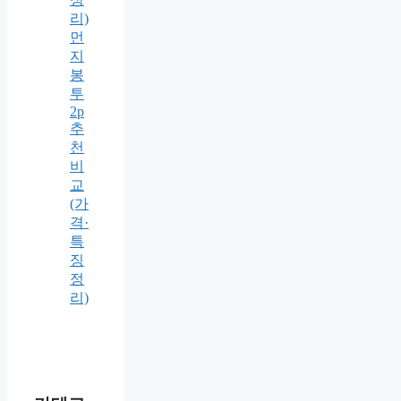
리)
먼
지
봉
투
2p
추
천
비
교
(가
격·
특
징
정
리)