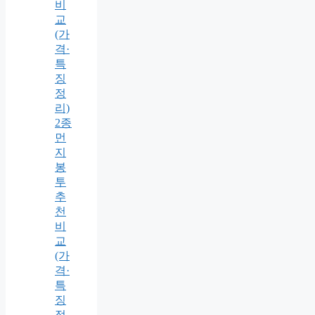
비
교
(가
격·
특
징
정
리)
2종
먼
지
봉
투
추
천
비
교
(가
격·
특
징
정