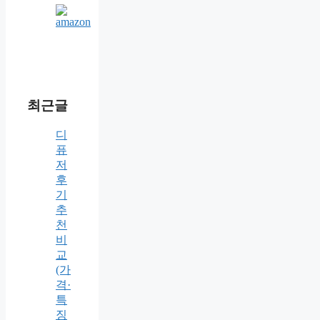
최근글
디
퓨
저
후
기
추
천
비
교
(가
격·
특
징