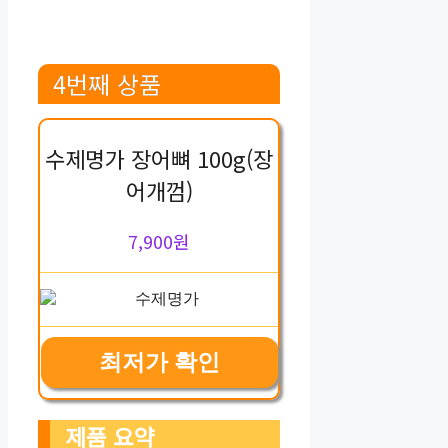
4번째 상품
수제명가 장어뼈 100g(장
어개껌)
7,900원
최저가 확인
제품 요약