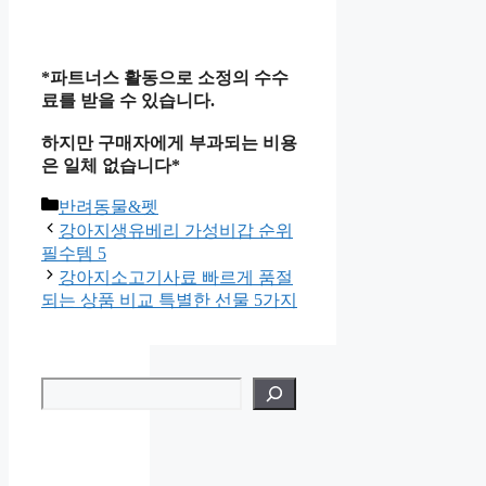
*파트너스 활동으로 소정의 수수
료를 받을 수 있습니다.
하지만 구매자에게 부과되는 비용
은 일체 없습니다*
카
반려동물&펫
테
강아지생유베리 가성비갑 순위
고
필수템 5
리
강아지소고기사료 빠르게 품절
되는 상품 비교 특별한 선물 5가지
검
색