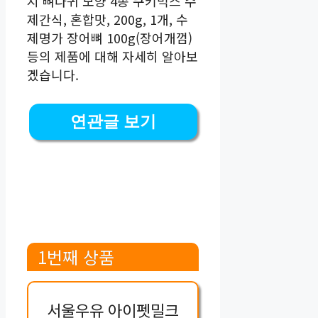
지 뼈다귀 모양 4종 쿠키믹스 수
제간식, 혼합맛, 200g, 1개, 수
제명가 장어뼈 100g(장어개껌)
등의 제품에 대해 자세히 알아보
겠습니다.
연관글 보기
1번째 상품
서울우유 아이펫밀크