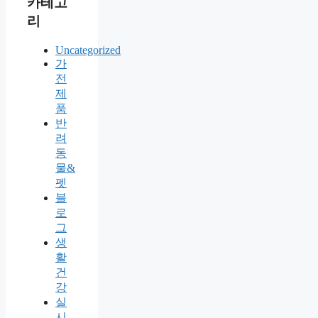
카테고
리
Uncategorized
가
전
제
품
반
려
동
물&
펫
블
로
그
생
활
건
강
실
시