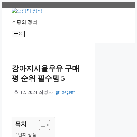
컨
텐
츠
쇼핑의 정석
로
건
메
너
뉴
뛰
기
강아지서울우유 구매
평 순위 필수템 5
1월 12, 2024
작성자:
guidegent
목차
1번째 상품