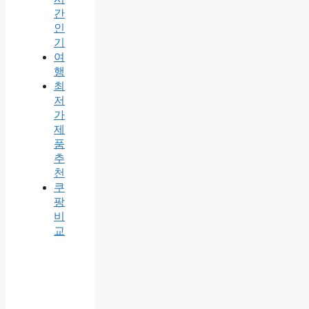
간
인
기
여
행
최
저
가
제
품
추
천
쿠
팡
비
교