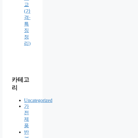
교
(가
격·
특
징
정
리)
카테고
리
Uncategorized
가
전
제
품
반