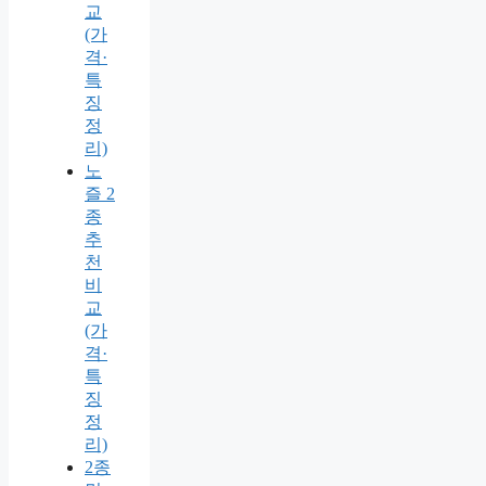
교
(가
격·
특
징
정
리)
노
즐 2
종
추
천
비
교
(가
격·
특
징
정
리)
2종