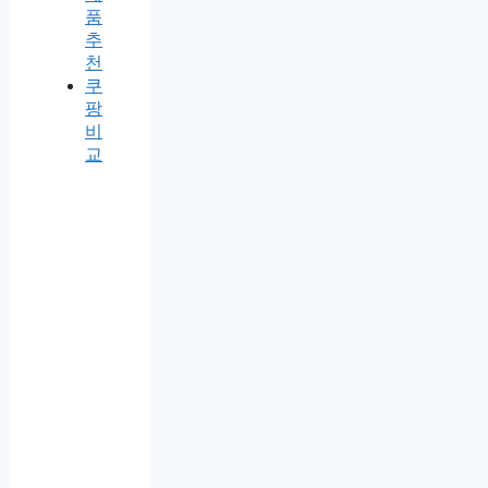
품
추
천
쿠
팡
비
교