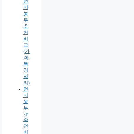
먼
지
봉
투
추
천
비
교
(가
격·
특
징
정
리)
먼
지
봉
투
2p
추
천
비