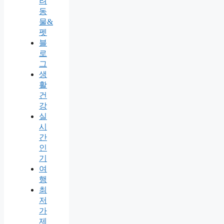
려
동
물&
펫
블
로
그
생
활
건
강
실
시
간
인
기
여
행
최
저
가
제