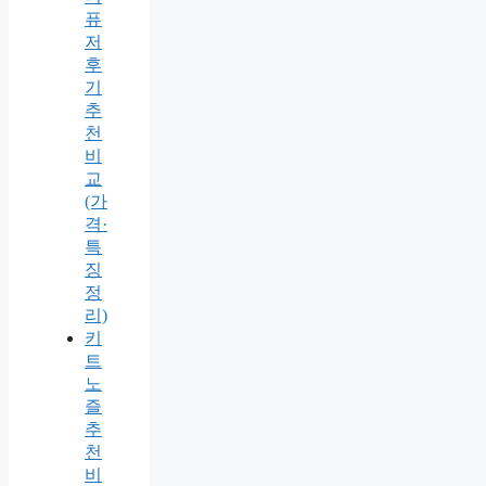
퓨
저
후
기
추
천
비
교
(가
격·
특
징
정
리)
키
트
노
즐
추
천
비