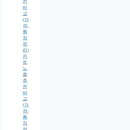
천
비
교
(가
격·
특
징
정
리)
키
트
노
즐
추
천
비
교
(가
격·
특
징
정