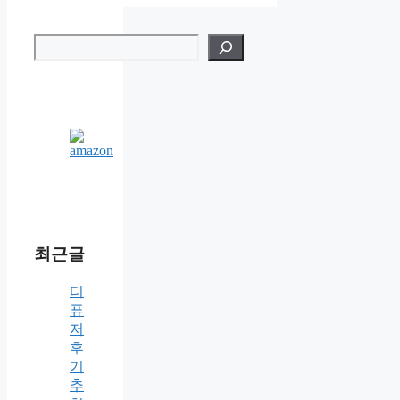
검
색
최근글
디
퓨
저
후
기
추