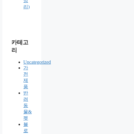
정
리)
카테고
리
Uncategorized
가
전
제
품
반
려
동
물&
펫
블
로