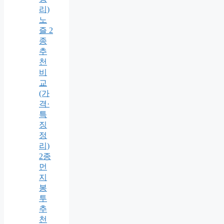
리)
노
즐 2
종
추
천
비
교
(가
격·
특
징
정
리)
2종
먼
지
봉
투
추
천