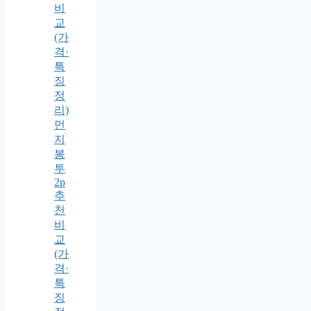
비
교
(가
격·
특
징
정
리)
먼
지
봉
투
2p
추
천
비
교
(가
격·
특
징