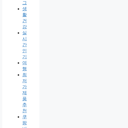
그
생
활
건
강
실
시
간
인
기
여
행
최
저
가
제
품
추
천
쿠
팡