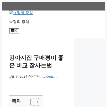
컨
텐
츠
로
쇼핑의 정석
건
너
메
뛰
뉴
기
강아지집 구매평이 좋
은 비교 잘사는법
1월 8, 2024
작성자:
guidegent
목차