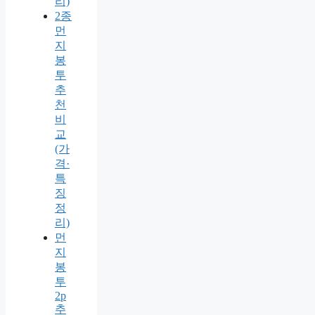
리)
2종
먼
지
봉
투
추
천
비
교
(가
격·
특
징
정
리)
먼
지
봉
투
2p
추