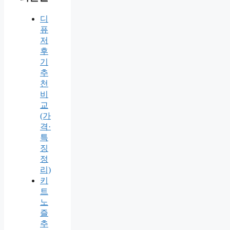
디
퓨
저
후
기
추
천
비
교
(가
격·
특
징
정
리)
키
트
노
즐
추