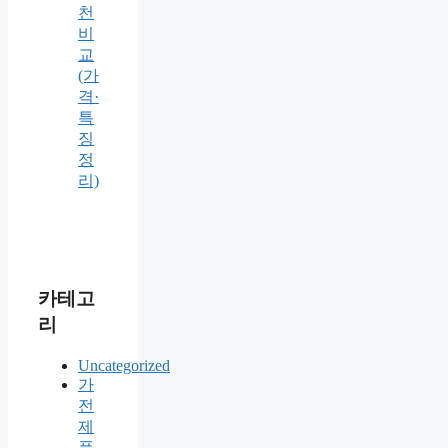
천
비
교
(가
격·
특
징
정
리)
카테고
리
Uncategorized
가
전
제
품