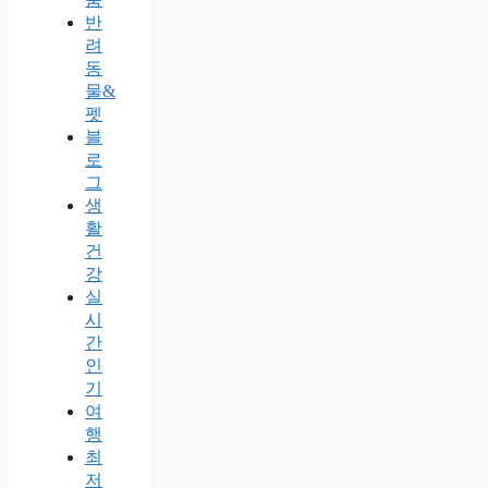
반
려
동
물&
펫
블
로
그
생
활
건
강
실
시
간
인
기
여
행
최
저