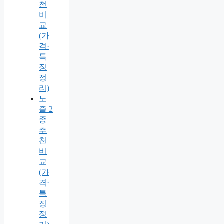
천
비
교
(가
격·
특
징
정
리)
노
즐 2
종
추
천
비
교
(가
격·
특
징
정