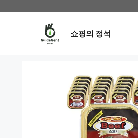
컨
텐
츠
로
쇼핑의 정석
건
너
뛰
기