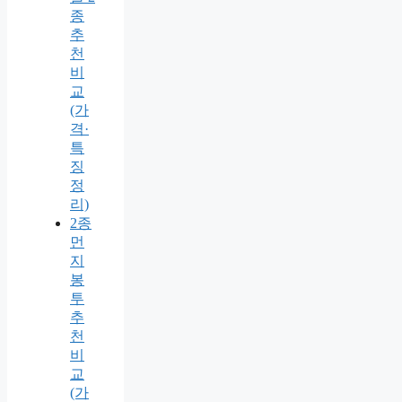
종
추
천
비
교
(가
격·
특
징
정
리)
2종
먼
지
봉
투
추
천
비
교
(가