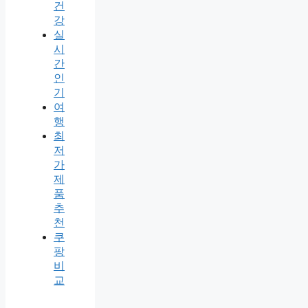
건
강
실
시
간
인
기
여
행
최
저
가
제
품
추
천
쿠
팡
비
교