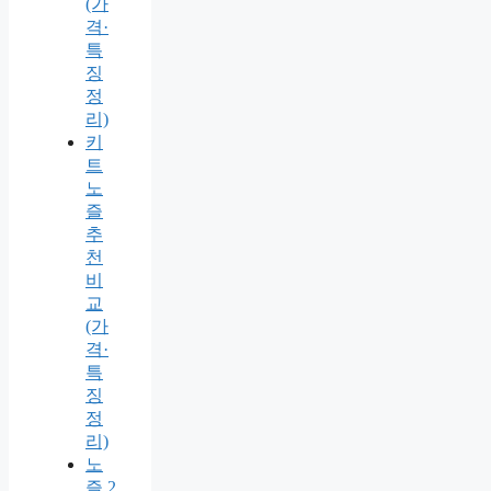
(가
격·
특
징
정
리)
키
트
노
즐
추
천
비
교
(가
격·
특
징
정
리)
노
즐 2