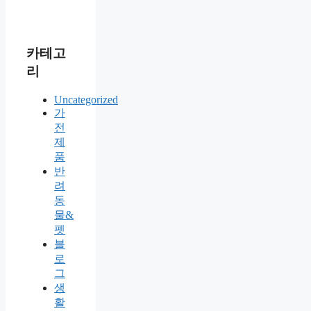
카테고
리
Uncategorized
가
전
제
품
반
려
동
물&
펫
블
로
그
생
활