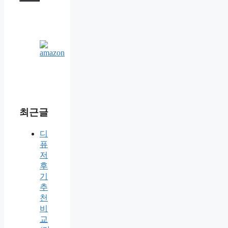
최근글
디
퓨
저
후
기
추
천
비
교