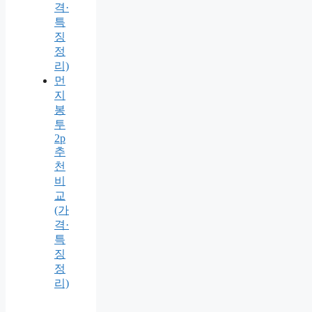
격·
특
징
정
리)
먼
지
봉
투
2p
추
천
비
교
(가
격·
특
징
정
리)