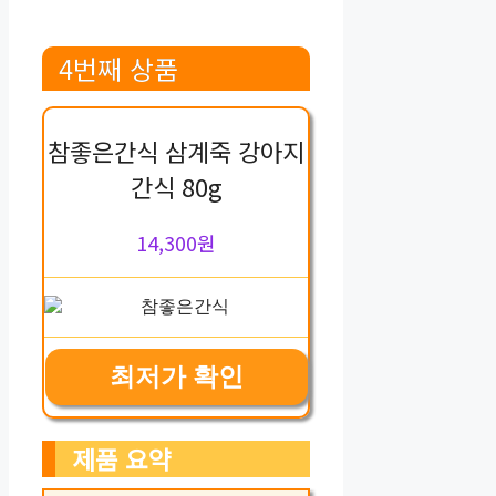
4번째 상품
참좋은간식 삼계죽 강아지
간식 80g
14,300원
최저가 확인
제품 요약