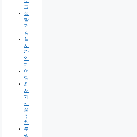
로
그
생
활
건
강
실
시
간
인
기
여
행
최
저
가
제
품
추
천
쿠
팡