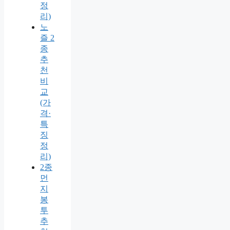
정
리)
노
즐 2
종
추
천
비
교
(가
격·
특
징
정
리)
2종
먼
지
봉
투
추