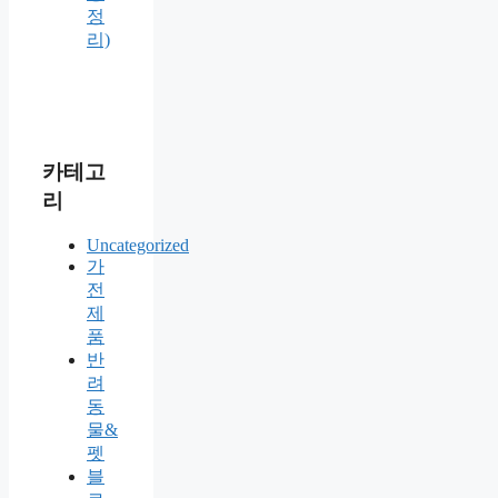
정
리)
카테고
리
Uncategorized
가
전
제
품
반
려
동
물&
펫
블