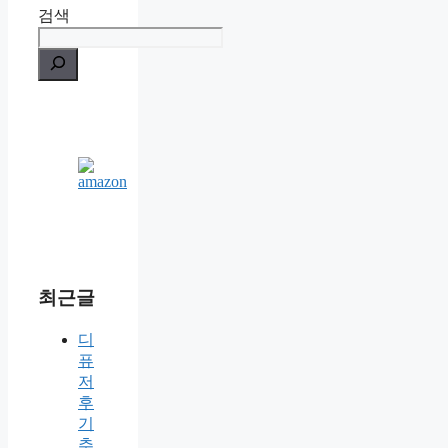
검색
최근글
디
퓨
저
후
기
추