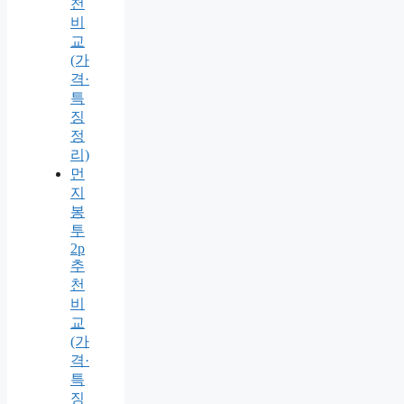
천
비
교
(가
격·
특
징
정
리)
먼
지
봉
투
2p
추
천
비
교
(가
격·
특
징