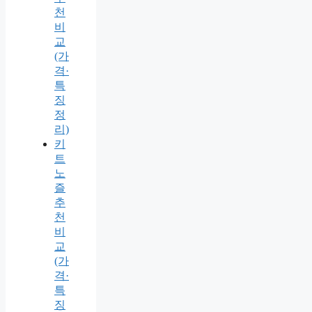
천
비
교
(가
격·
특
징
정
리)
키
트
노
즐
추
천
비
교
(가
격·
특
징