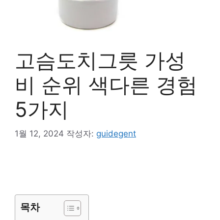
고슴도치그릇 가성
비 순위 색다른 경험
5가지
1월 12, 2024
작성자:
guidegent
목차