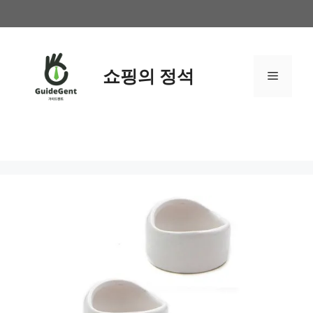
컨
텐
츠
로
쇼핑의 정석
메
건
너
뛰
뉴
기