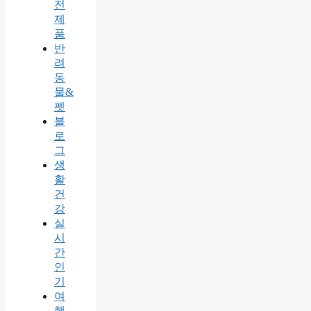
전
제
품
반
려
동
물&
펫
블
로
그
생
활
건
강
실
시
간
인
기
여
행