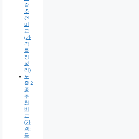
즐
추
천
비
교
(가
격·
특
징
정
리)
노
즐 2
종
추
천
비
교
(가
격·
특