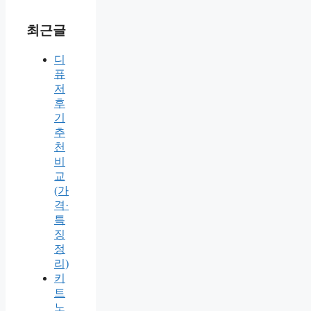
최근글
디
퓨
저
후
기
추
천
비
교
(가
격·
특
징
정
리)
키
트
노