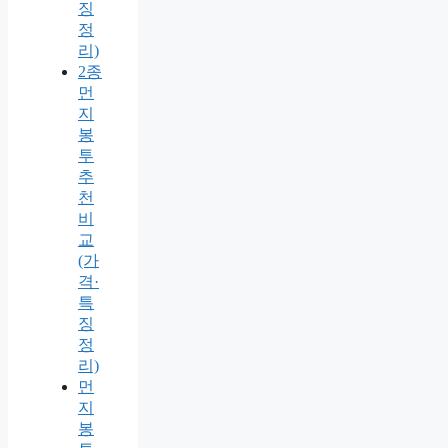
징
정
리)
2종
먼
지
봉
투
추
천
비
교
(가
격·
특
징
정
리)
먼
지
봉