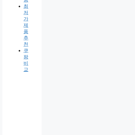
최
저
가
제
품
추
천
쿠
팡
비
교