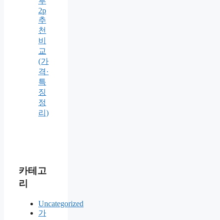
투
2p
추
천
비
교
(가
격·
특
징
정
리)
카테고
리
Uncategorized
가