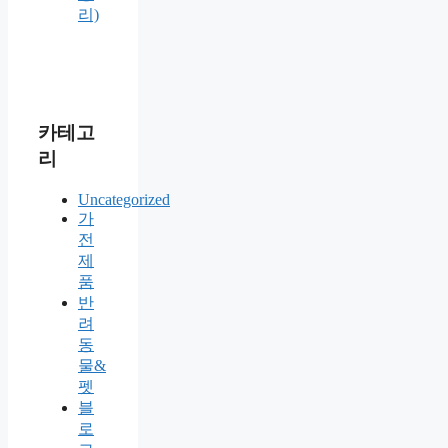
리)
카테고
리
Uncategorized
가
전
제
품
반
려
동
물&
펫
블
로