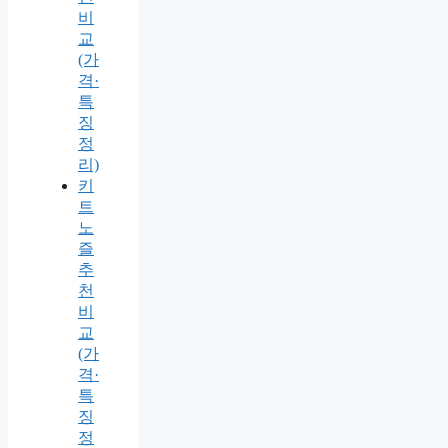
비
교
(가
격·
특
징
정
리)
키
트
노
즐
추
천
비
교
(가
격·
특
징
정