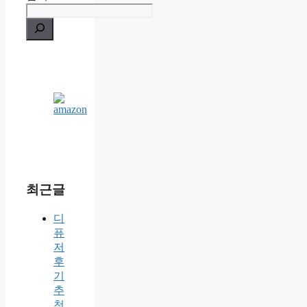
최근글
디
퓨
저
후
기
추
천