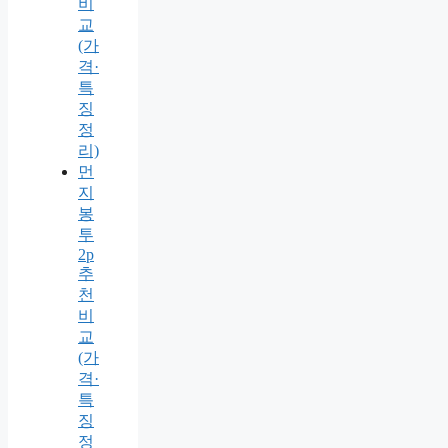
비
교
(가
격·
특
징
정
리)
먼
지
봉
투
2p
추
천
비
교
(가
격·
특
징
정