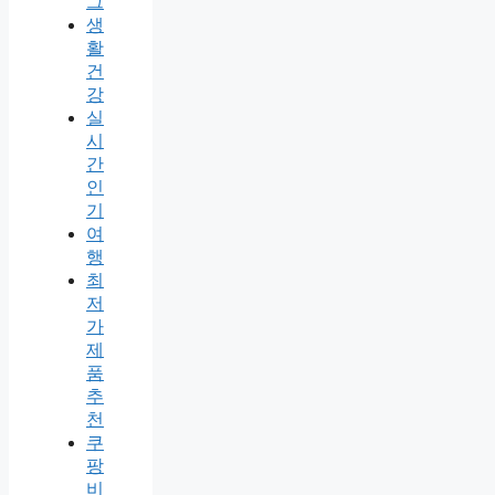
그
생
활
건
강
실
시
간
인
기
여
행
최
저
가
제
품
추
천
쿠
팡
비