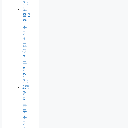
리)
노
즐 2
종
추
천
비
교
(가
격·
특
징
정
리)
2종
먼
지
봉
투
추
천