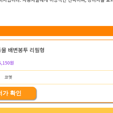
동물 배변봉투 리필형
6,150원
저가 확인