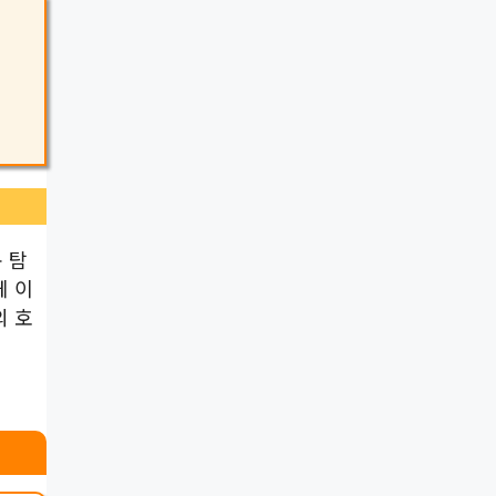
 탐
게 이
의 호