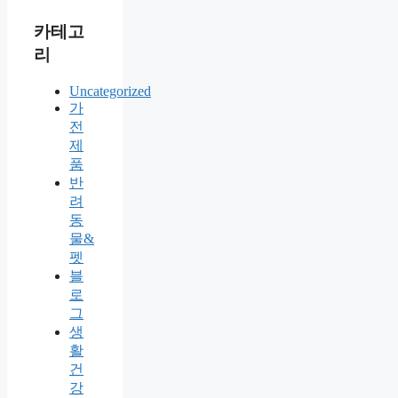
카테고
리
Uncategorized
가
전
제
품
반
려
동
물&
펫
블
로
그
생
활
건
강