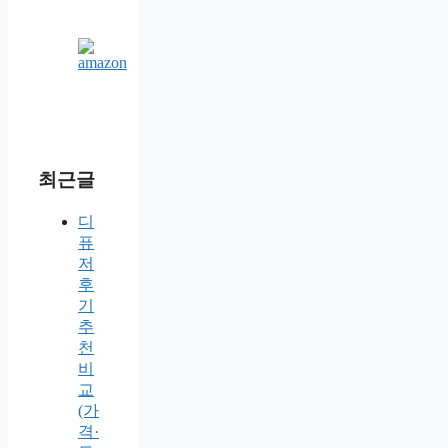
최근글
디
퓨
저
후
기
추
천
비
교
(가
격·