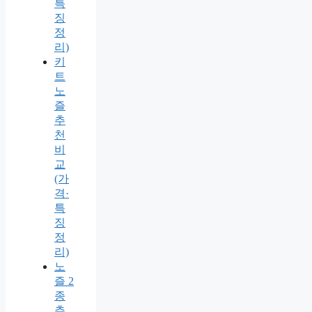
특
징
정
리)
키
트
노
즐
추
천
비
교
(가
격·
특
징
정
리)
노
즐 2
종
추