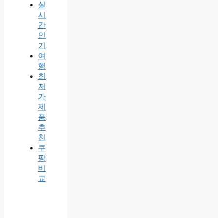
실
시
간
인
기
여
행
최
저
가
제
품
추
천
쿠
팡
비
교