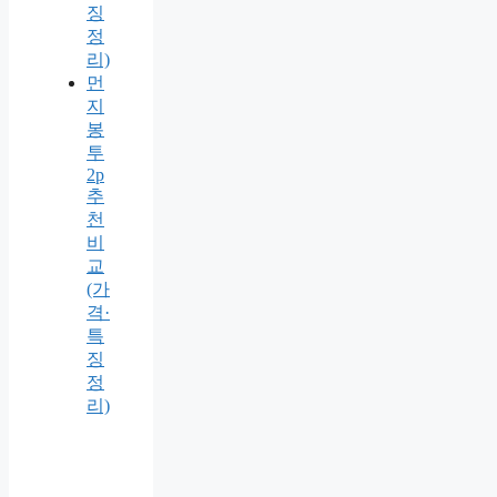
징
정
리)
먼
지
봉
투
2p
추
천
비
교
(가
격·
특
징
정
리)