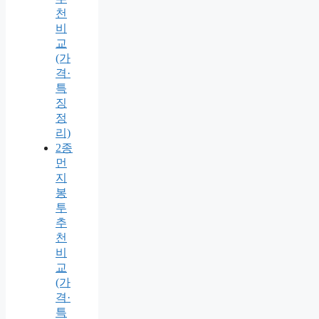
천
비
교
(가
격·
특
징
정
리)
2종
먼
지
봉
투
추
천
비
교
(가
격·
특