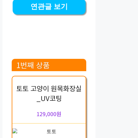
연관글 보기
1번째 상품
토토 고양이 원목화장실
_UV코팅
129,000원