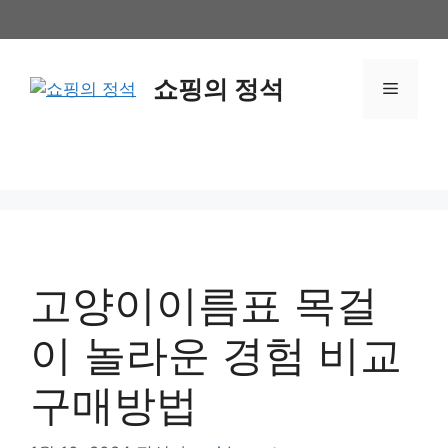
컨
텐
츠
쇼핑의 정석
로
메
건
너
뉴
뛰
기
고양이이름표 목걸
이 놀라운 경험 비교
구매방법