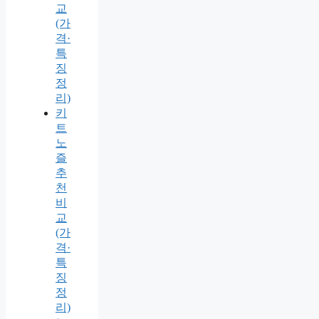
교
(가
격·
특
징
정
리)
키
트
노
즐
추
천
비
교
(가
격·
특
징
정
리)