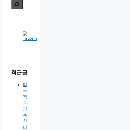
최근글
디
퓨
저
후
기
추
천
비