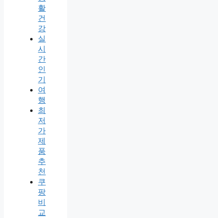
활
건
강
실
시
간
인
기
여
행
최
저
가
제
품
추
천
쿠
팡
비
교