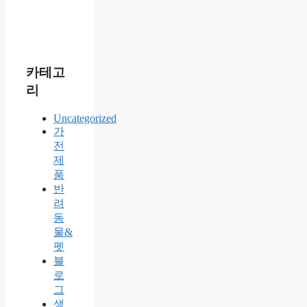
카테고
리
Uncategorized
가
전
제
품
반
려
동
물&
펫
블
로
그
생