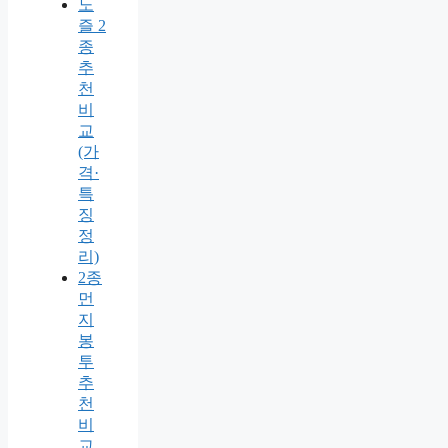
노
즐 2
종
추
천
비
교
(가
격·
특
징
정
리)
2종
먼
지
봉
투
추
천
비
교