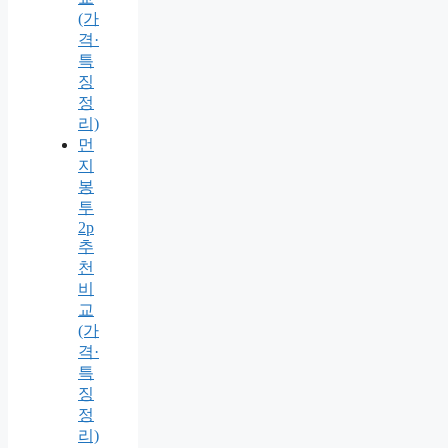
(가
격·
특
징
정
리)
먼
지
봉
투
2p
추
천
비
교
(가
격·
특
징
정
리)