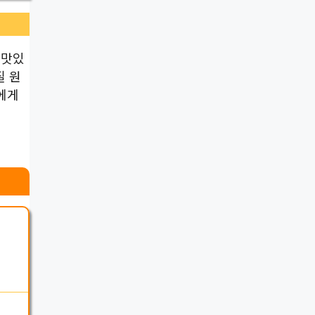
 맛있
질 원
에게