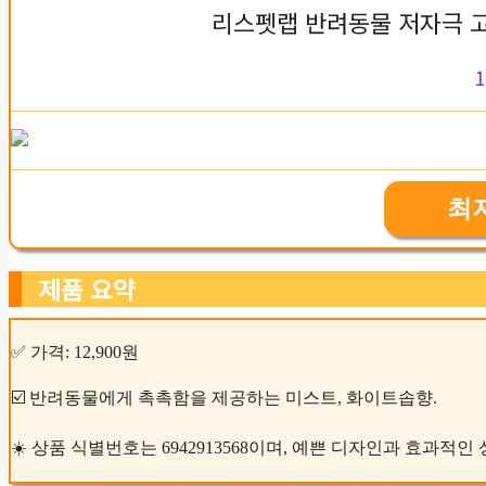
리스펫랩 반려동물 저자극 
1
최
제품 요약
✅ 가격: 12,900원
☑️ 반려동물에게 촉촉함을 제공하는 미스트, 화이트솝향.
☀️ 상품 식별번호는 6942913568이며, 예쁜 디자인과 효과적