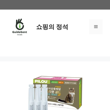
컨
텐
츠
로
쇼핑의 정석
메
건
너
뛰
뉴
기