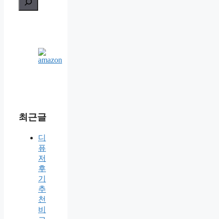
최근글
디
퓨
저
후
기
추
천
비