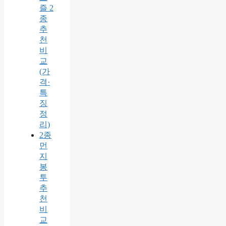
즐 2
종
추
천
비
교
(가
격·
특
징
정
리)
2종
먼
지
봉
투
추
천
비
교