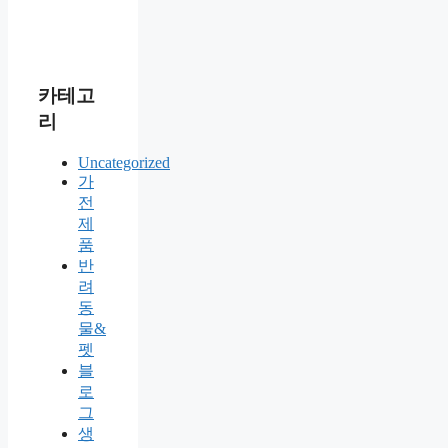
카테고
리
Uncategorized
가
전
제
품
반
려
동
물&
펫
블
로
그
생