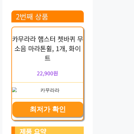
2번째 상품
카무라라 햄스터 쳇바퀴 무
소음 마라톤휠, 1개, 화이
트
22,900원
최저가 확인
제품 요약