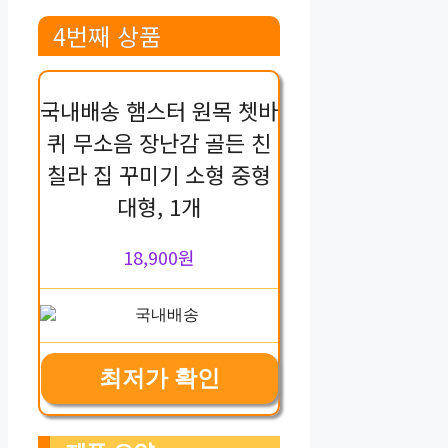
4번째 상품
국내배송 햄스터 원목 쳇바
퀴 무소음 장난감 골든 친
칠라 집 꾸미기 소형 중형
대형, 1개
18,900원
최저가 확인