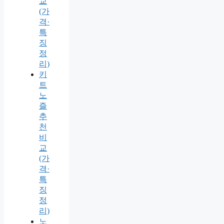
교
(가
격·
특
징
정
리)
키
트
노
즐
추
천
비
교
(가
격·
특
징
정
리)
노