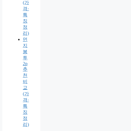
(가
격·
특
징
정
리)
먼
지
봉
투
2p
추
천
비
교
(가
격·
특
징
정
리)