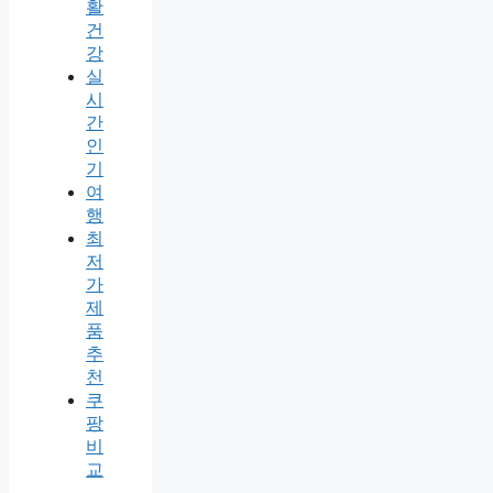
활
건
강
실
시
간
인
기
여
행
최
저
가
제
품
추
천
쿠
팡
비
교