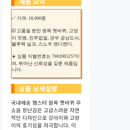
제품 요약
✅ 가격: 18,900원
☑️ 고품질 분만 원목 쳇바퀴, 고양
이 젓병, 진주껍질, 관우 공상도사,
블루랙 실크, 스노우 랜디캔디.
☀️ 상품 식별번호는 7692065257이
며, 뛰어난 신뢰성을 갖춘 제품입
니다.
상품 상세설명
국내배송 햄스터 원목 쳇바퀴 무
소음 장난감은 고급스러운 자연
적인 디자인으로 강아지와 고양
이의 호기심을 자극합니다. 이