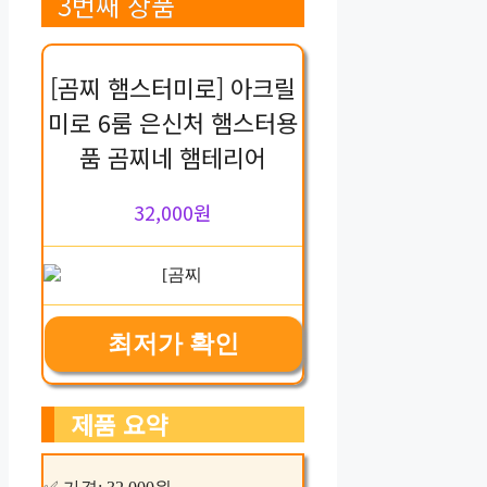
3번째 상품
[곰찌 햄스터미로] 아크릴
미로 6룸 은신처 햄스터용
품 곰찌네 햄테리어
32,000원
최저가 확인
제품 요약