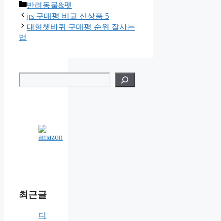
카
반려동물&펫
테
jrs 구매평 비교 신상품 5
고
대형쳇바퀴 구매평 순위 잘사는
리
법
검
색
최근글
디