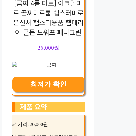
[곰찌 4룸 미로] 아크릴미
로 곰찌미로룸 햄스터미로
은신처 햄스터용품 햄테리
어 골든 드워프 페더그린
26,000원
최저가 확인
제품 요약
✅ 가격: 26,000원