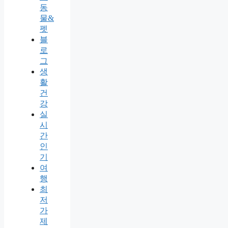
동
물&
펫
블
로
그
생
활
건
강
실
시
간
인
기
여
행
최
저
가
제