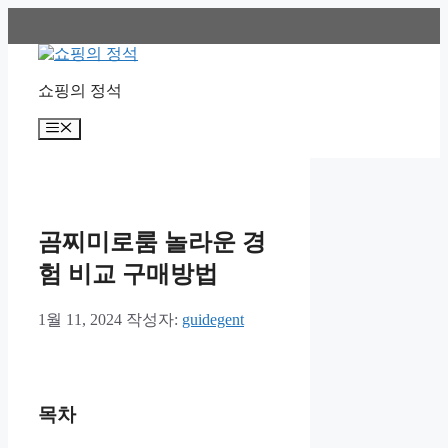
컨
텐
츠
로
쇼핑의 정석
건
너
메
뛰
뉴
기
곰찌미로룸 놀라운 경
험 비교 구매방법
1월 11, 2024
작성자:
guidegent
목차