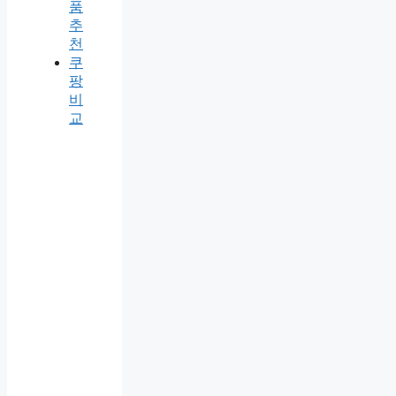
품
추
천
쿠
팡
비
교