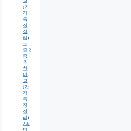
교
(가
격·
특
징
정
리)
노
즐 2
종
추
천
비
교
(가
격·
특
징
정
리)
2종
먼