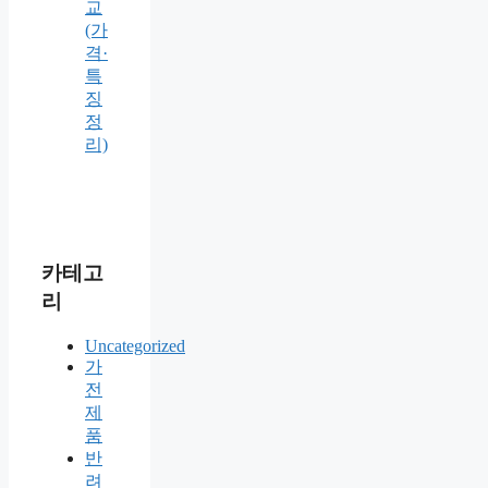
교
(가
격·
특
징
정
리)
카테고
리
Uncategorized
가
전
제
품
반
려