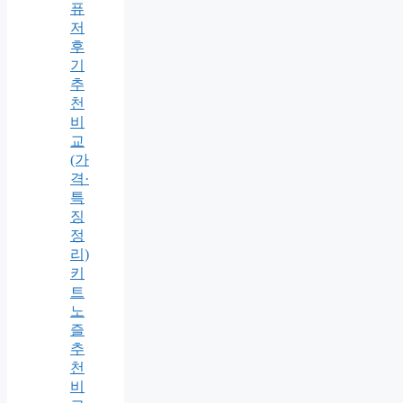
퓨
저
후
기
추
천
비
교
(가
격·
특
징
정
리)
키
트
노
즐
추
천
비