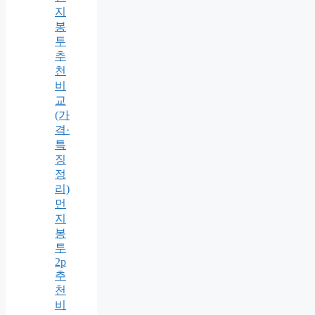
지
봉
투
추
천
비
교
(가
격·
특
징
정
리)
먼
지
봉
투
2p
추
천
비