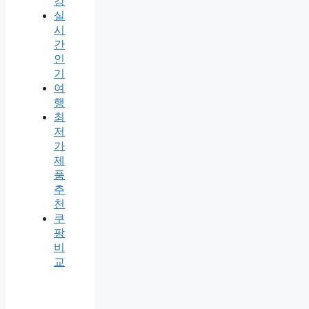
강
실
시
간
인
기
여
행
최
저
가
제
품
추
천
쿠
팡
비
교