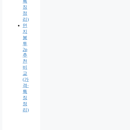
특
징
정
리)
먼
지
봉
투
2p
추
천
비
교
(가
격·
특
징
정
리)