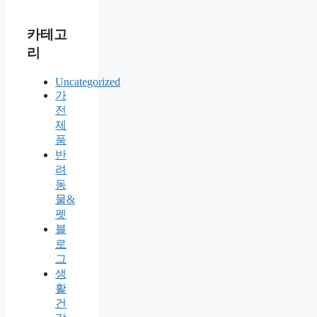
카테고
리
Uncategorized
가
전
제
품
반
려
동
물&
펫
블
로
그
생
활
건