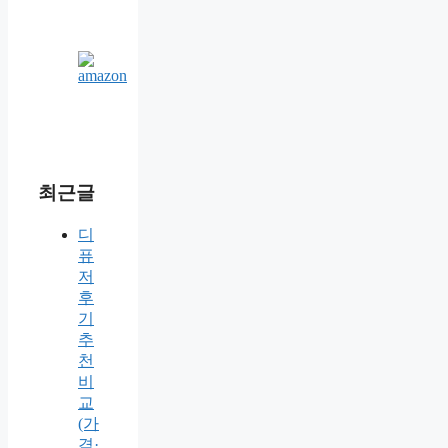
최근글
디
퓨
저
후
기
추
천
비
교
(가
격·