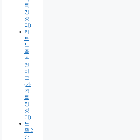
특
징
정
리)
키
트
노
즐
추
천
비
교
(가
격·
특
징
정
리)
노
즐 2
종