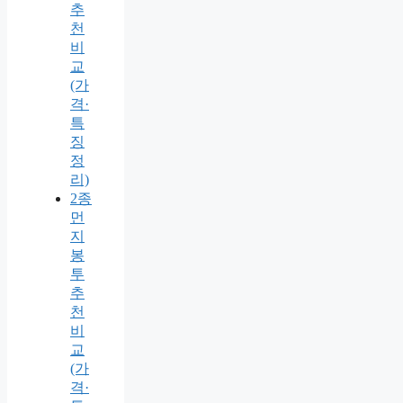
추
천
비
교
(가
격·
특
징
정
리)
2종
먼
지
봉
투
추
천
비
교
(가
격·