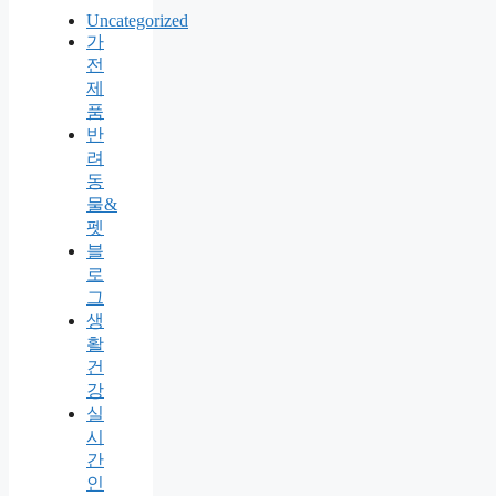
Uncategorized
가
전
제
품
반
려
동
물&
펫
블
로
그
생
활
건
강
실
시
간
인