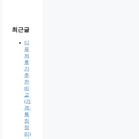
최근글
디
퓨
저
후
기
추
천
비
교
(가
격·
특
징
정
리)