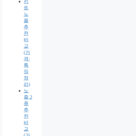
키
트
노
즐
추
천
비
교
(가
격·
특
징
정
리)
노
즐 2
종
추
천
비
교
(가