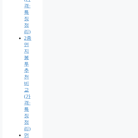
격·
특
징
정
리)
2종
먼
지
봉
투
추
천
비
교
(가
격·
특
징
정
리)
먼