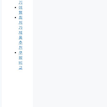
기
여
행
최
저
가
제
품
추
천
쿠
팡
비
교