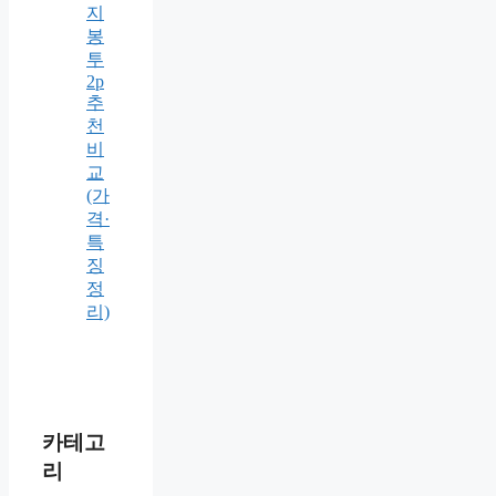
지
봉
투
2p
추
천
비
교
(가
격·
특
징
정
리)
카테고
리