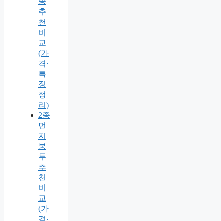
종
추
천
비
교
(가
격·
특
징
정
리)
2종
먼
지
봉
투
추
천
비
교
(가
격·