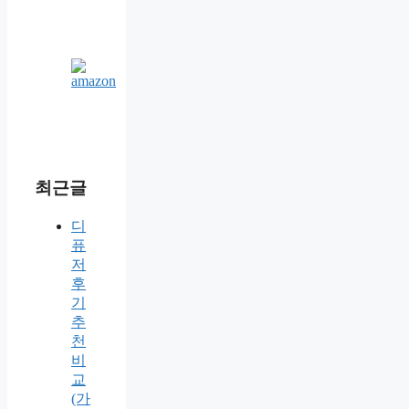
최근글
디
퓨
저
후
기
추
천
비
교
(가