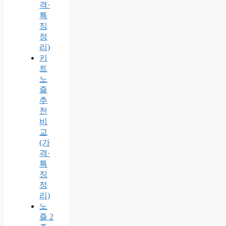
격·
특
징
정
리)
키
트
노
즐
추
천
비
교
(가
격·
특
징
정
리)
노
즐 2