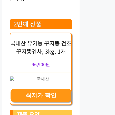
2번째 상품
국내산 유기농 꾸지뽕 건초
꾸지뽕잎차, 3kg, 1개
96,900원
최저가 확인
제품 요약