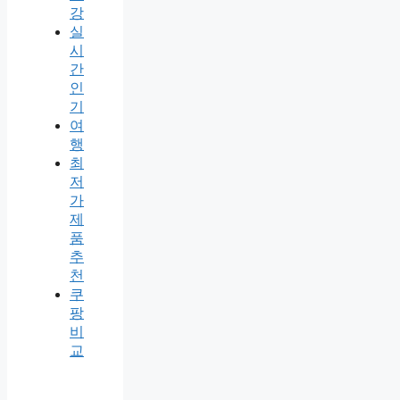
강
실
시
간
인
기
여
행
최
저
가
제
품
추
천
쿠
팡
비
교