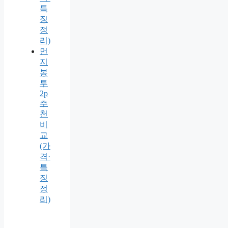
특
징
정
리)
먼
지
봉
투
2p
추
천
비
교
(가
격·
특
징
정
리)