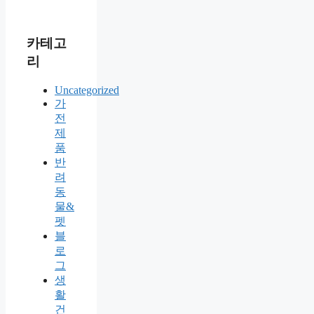
카테고
리
Uncategorized
가
전
제
품
반
려
동
물&
펫
블
로
그
생
활
건