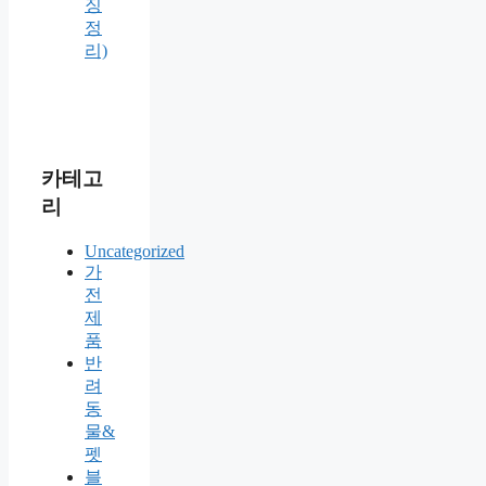
징
정
리)
카테고
리
Uncategorized
가
전
제
품
반
려
동
물&
펫
블