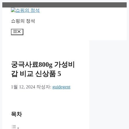
컨
텐
츠
쇼핑의 정석
로
건
메
너
뉴
뛰
기
궁극사료800g 가성비
갑 비교 신상품 5
1월 12, 2024
작성자:
guidegent
목차