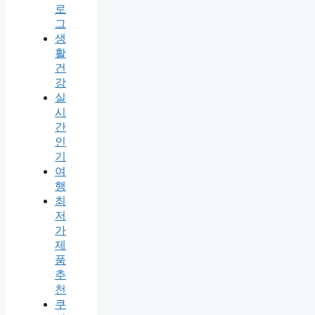
로
그
생
활
건
강
실
시
간
인
기
여
행
최
저
가
제
품
추
천
쿠