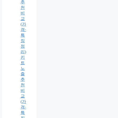
추
천
비
교
(가
격·
특
징
정
리)
키
트
노
즐
추
천
비
교
(가
격·
특