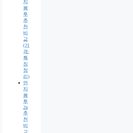
지
봉
투
추
천
비
교
(가
격·
특
징
정
리)
먼
지
봉
투
2p
추
천
비
교