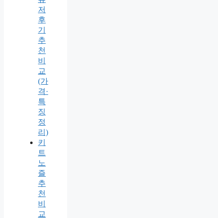
저
후
기
추
천
비
교
(가
격·
특
징
정
리)
키
트
노
즐
추
천
비
교