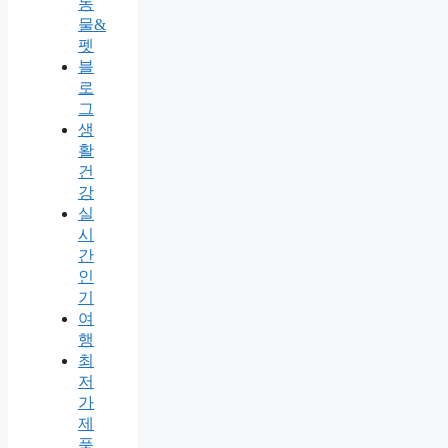
동
물&
펫
블
로
그
생
활
건
강
실
시
간
인
기
여
행
최
저
가
제
품