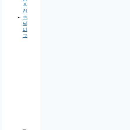
추
천
쿠
팡
비
교