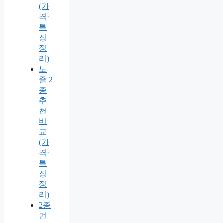
(가
격·
특
징
정
리)
노
즐 2
종
추
천
비
교
(가
격·
특
징
정
리)
2종
먼