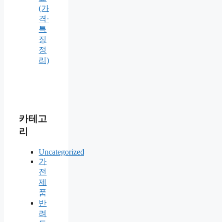
(가
격·
특
징
정
리)
카테고
리
Uncategorized
가
전
제
품
반
려