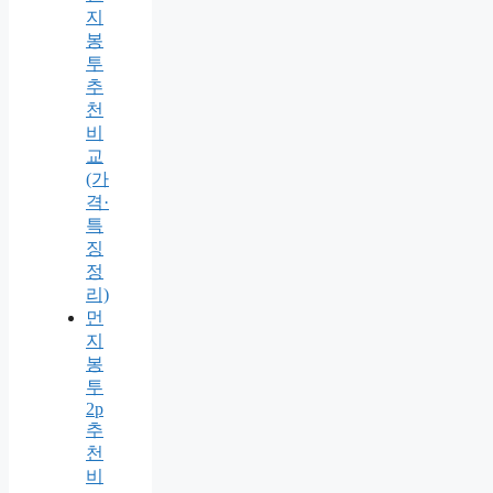
지
봉
투
추
천
비
교
(가
격·
특
징
정
리)
먼
지
봉
투
2p
추
천
비