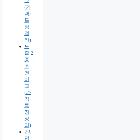
교
(가
격·
특
징
정
리)
노
즐 2
종
추
천
비
교
(가
격·
특
징
정
리)
2종
먼