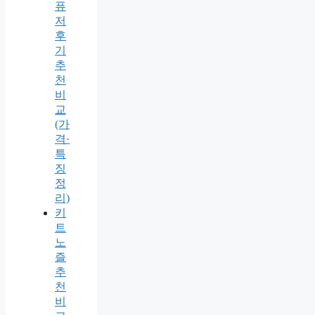
퓨
저
후
기
추
천
비
교
(가
격·
특
징
정
리)
키
트
노
즐
추
천
비