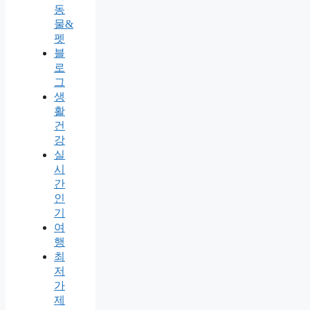
동
물&
펫
블
로
그
생
활
건
강
실
시
간
인
기
여
행
최
저
가
제