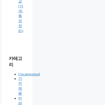
교
(가
격·
특
징
정
리)
카테고
리
Uncategorized
가
전
제
품
반
려