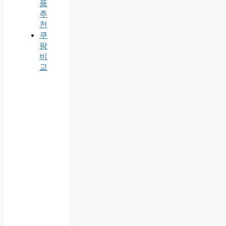
품
추
천
쿠
팡
비
교