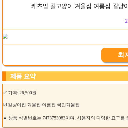
캐츠맘 길고양이 겨울집 여름집 길냥
2
최
제품 요약
✅ 가격: 26,500원
☑️ 길냥이집 겨울집 여름집 국민겨울집
☀️ 상품 식별번호는 7473753983이며, 사용자의 다양한 요구