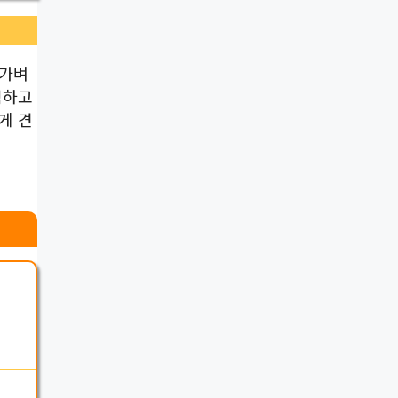
 가벼
렴하고
게 견