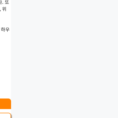
. 또
 위
 하우