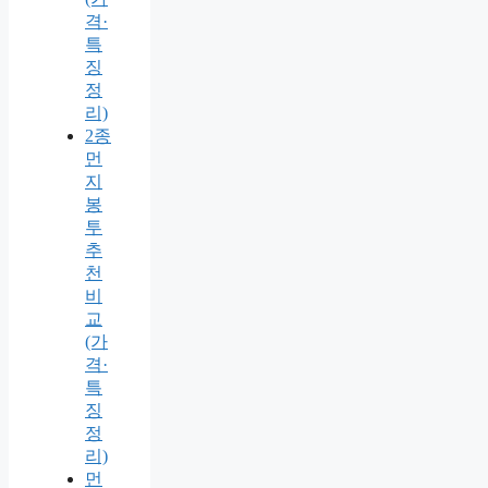
격·
특
징
정
리)
2종
먼
지
봉
투
추
천
비
교
(가
격·
특
징
정
리)
먼