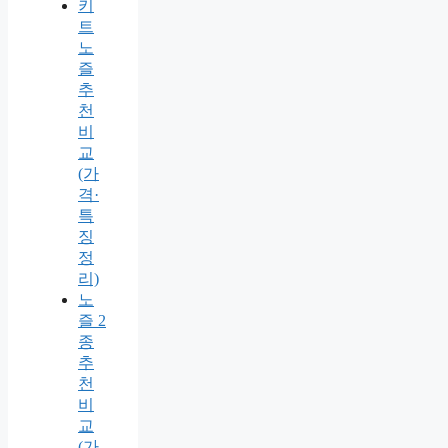
키
트
노
즐
추
천
비
교
(가
격·
특
징
정
리)
노
즐 2
종
추
천
비
교
(가