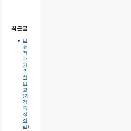
최근글
디
퓨
저
후
기
추
천
비
교
(가
격·
특
징
정
리)