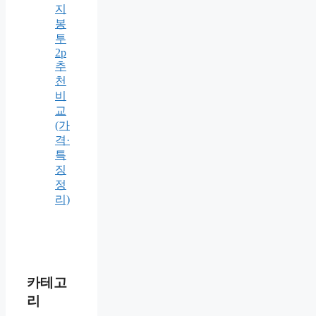
지
봉
투
2p
추
천
비
교
(가
격·
특
징
정
리)
카테고
리