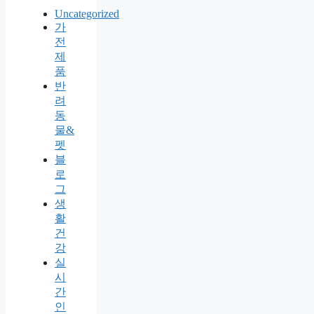
Uncategorized
가
전
제
품
반
려
동
물&
펫
블
로
그
생
활
건
강
실
시
간
인