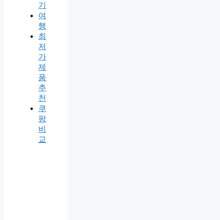
기
여
행
최
저
가
제
품
추
천
쿠
팡
비
교