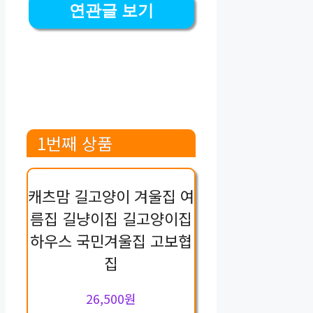
연관글 보기
1번째 상품
캐츠맘 길고양이 겨울집 여
름집 길냥이집 길고양이집
하우스 국민겨울집 고보협
집
26,500원