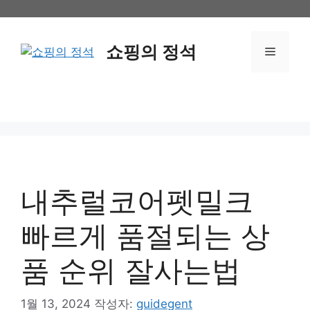
컨
텐
츠
쇼핑의 정석
메
로
건
뉴
너
뛰
기
내추럴코어펫밀크
빠르게 품절되는 상
품 순위 잘사는법
1월 13, 2024
작성자:
guidegent