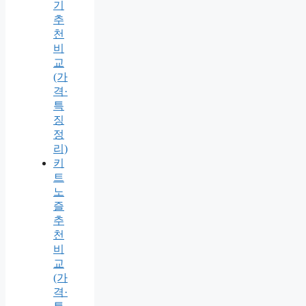
기
추
천
비
교
(가
격·
특
징
정
리)
키
트
노
즐
추
천
비
교
(가
격·