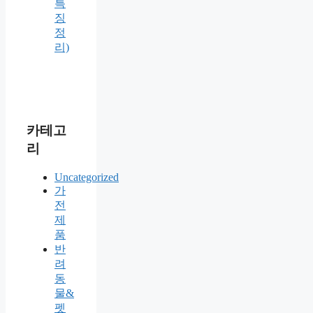
특
징
정
리)
카테고
리
Uncategorized
가
전
제
품
반
려
동
물&
펫