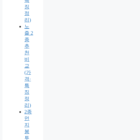
특
징
정
리)
노
즐 2
종
추
천
비
교
(가
격·
특
징
정
리)
2종
먼
지
봉
투