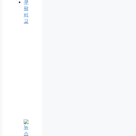
쿠
팡
비
교