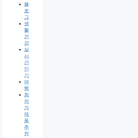
블
로
그
생
활
건
강
실
시
간
인
기
여
행
최
저
가
제
품
추
천