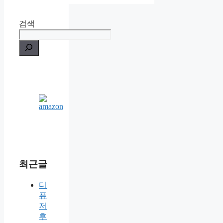
검색
최근글
디
퓨
저
후