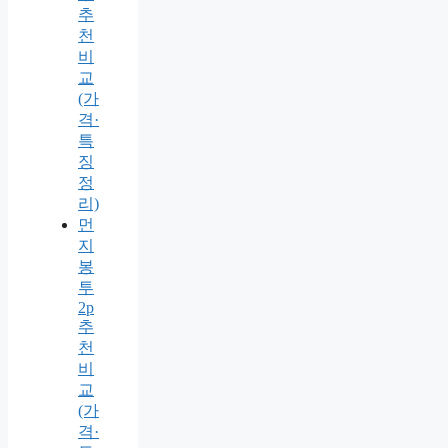
추
천
비
교
(가
격·
특
징
정
리)
먼
지
봉
투
2p
추
천
비
교
(가
격·