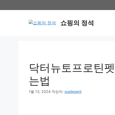
컨
텐
츠
쇼핑의 정석
로
건
너
뛰
기
닥터뉴토프로틴펫밀
는법
1월 13, 2024
작성자:
guidegent