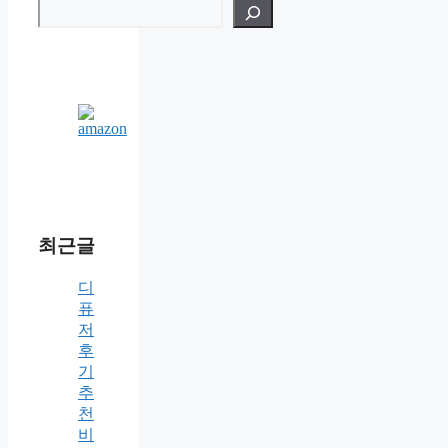
검
색
최근글
디
퓨
저
후
기
추
천
비