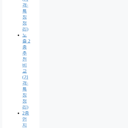
격·
특
징
정
리)
노
즐 2
종
추
천
비
교
(가
격·
특
징
정
리)
2종
먼
지