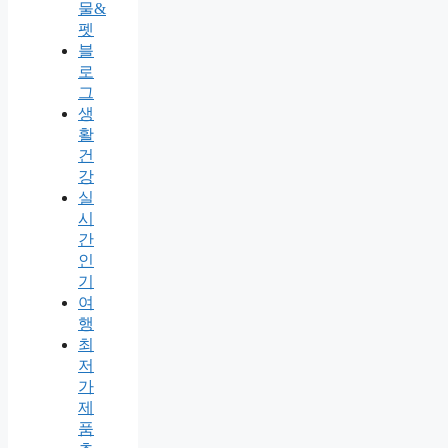
물&
펫
블
로
그
생
활
건
강
실
시
간
인
기
여
행
최
저
가
제
품