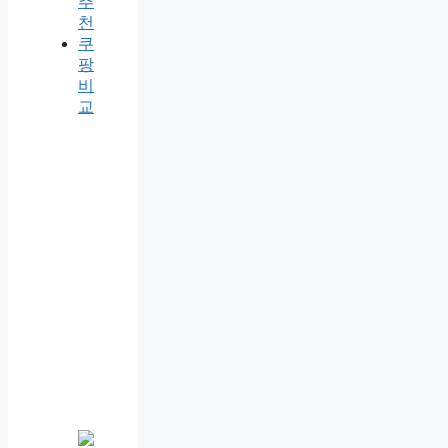
추
천
쿠
팡
비
교