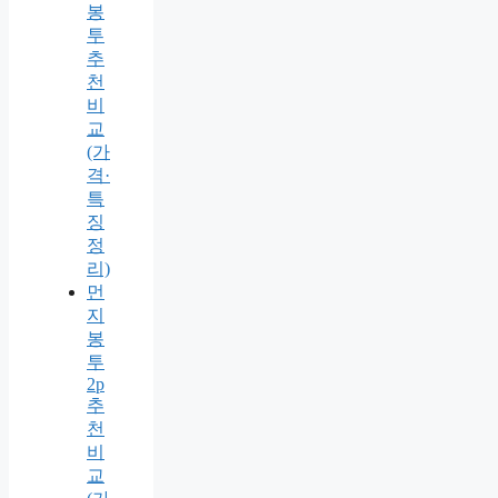
봉
투
추
천
비
교
(가
격·
특
징
정
리)
먼
지
봉
투
2p
추
천
비
교