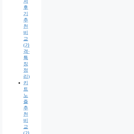
저
후
기
추
천
비
교
(가
격·
특
징
정
리)
키
트
노
즐
추
천
비
교
(가