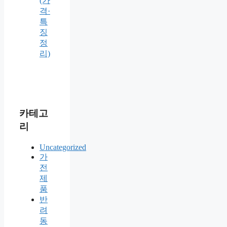
(가
격·
특
징
정
리)
카테고
리
Uncategorized
가
전
제
품
반
려
동