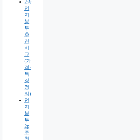
2종
먼
지
봉
투
추
천
비
교
(가
격·
특
징
정
리)
먼
지
봉
투
2p
추
천