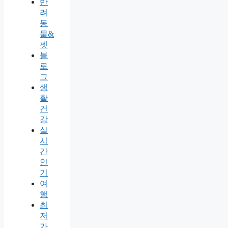
반
려
동
물&
펫
블
로
그
생
활
건
강
실
시
간
인
기
여
행
최
저
가