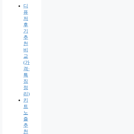
디
퓨
저
후
기
추
천
비
교
(가
격·
특
징
정
리)
키
트
노
즐
추
천