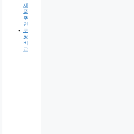
제
품
추
천
쿠
팡
비
교