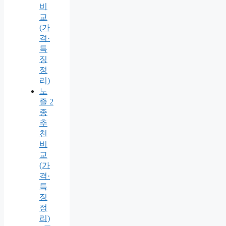
비
교
(가
격·
특
징
정
리)
노
즐 2
종
추
천
비
교
(가
격·
특
징
정
리)