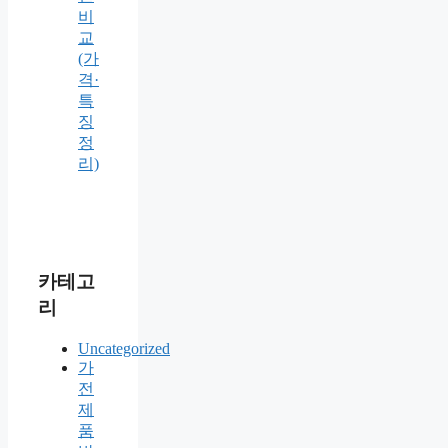
비
교
(가
격·
특
징
정
리)
카테고
리
Uncategorized
가
전
제
품