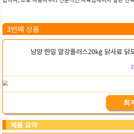
3번째 상품
남양 한일 알강플러스20kg 닭사료 닭모
2
최
제품 요약