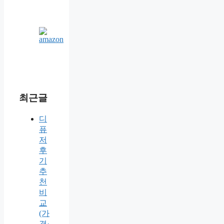
최근글
디
퓨
저
후
기
추
천
비
교
(가
격·