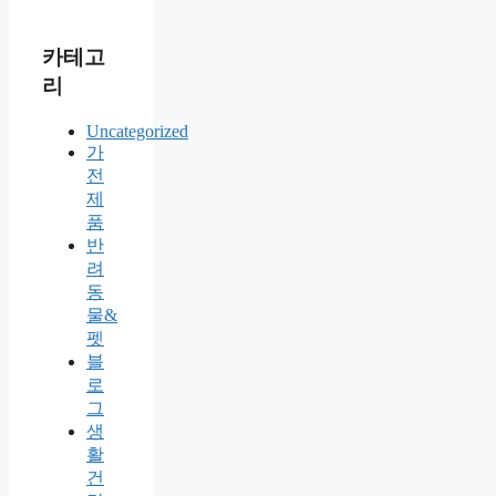
카테고
리
Uncategorized
가
전
제
품
반
려
동
물&
펫
블
로
그
생
활
건