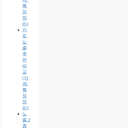
특
징
정
리)
키
트
노
즐
추
천
비
교
(가
격·
특
징
정
리)
노
즐 2
종