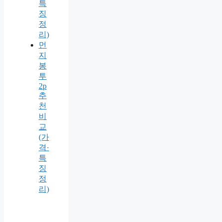
특
징
정
리)
먼
지
봉
투
2p
추
천
비
교
(가
격·
특
징
정
리)