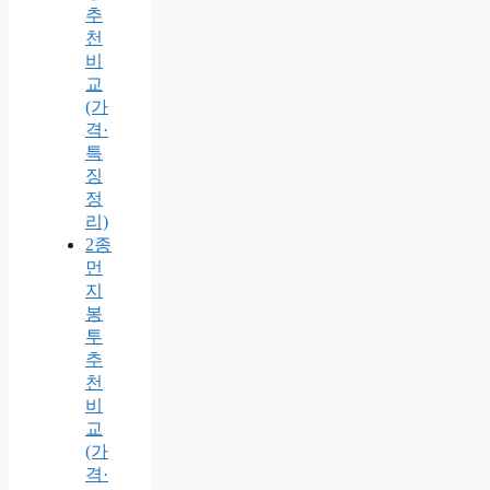
추
천
비
교
(가
격·
특
징
정
리)
2종
먼
지
봉
투
추
천
비
교
(가
격·