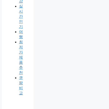
강
실
시
간
인
기
여
행
최
저
가
제
품
추
천
쿠
팡
비
교