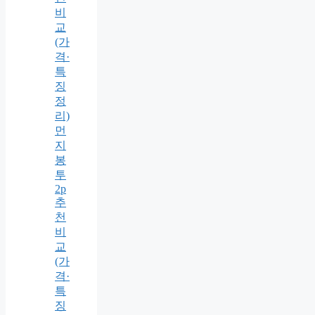
비
교
(가
격·
특
징
정
리)
먼
지
봉
투
2p
추
천
비
교
(가
격·
특
징