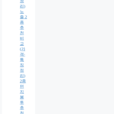
정
리)
노
즐 2
종
추
천
비
교
(가
격·
특
징
정
리)
2종
먼
지
봉
투
추
천