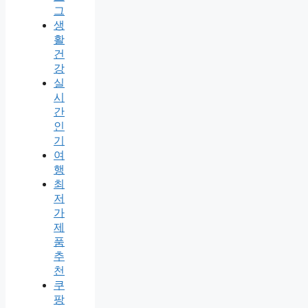
그
생
활
건
강
실
시
간
인
기
여
행
최
저
가
제
품
추
천
쿠
팡