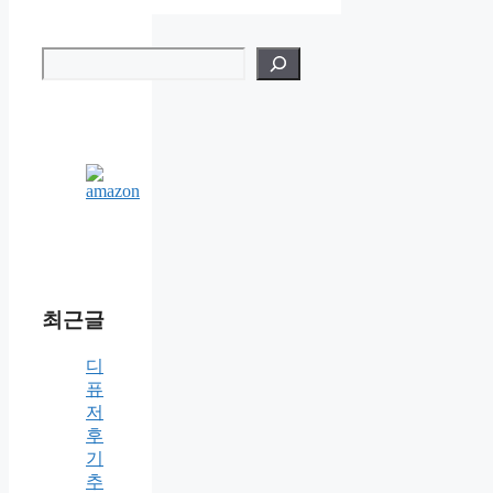
검
색
최근글
디
퓨
저
후
기
추