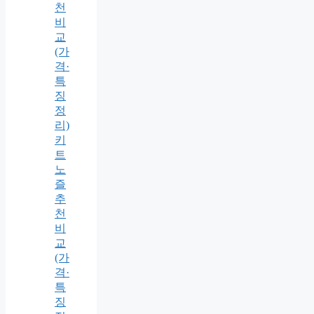
천
비
교
(가
격·
특
징
정
리)
키
트
노
즐
추
천
비
교
(가
격·
특
징