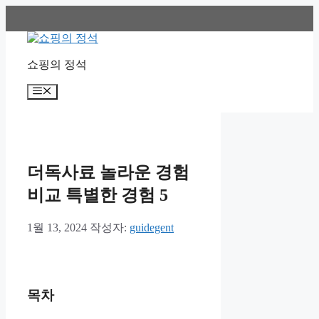
컨
텐
츠
로
쇼핑의 정석
건
너
메
뛰
뉴
기
더독사료 놀라운 경험
비교 특별한 경험 5
1월 13, 2024
작성자:
guidegent
목차