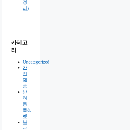
정
리)
카테고
리
Uncategorized
가
전
제
품
반
려
동
물&
펫
블
로