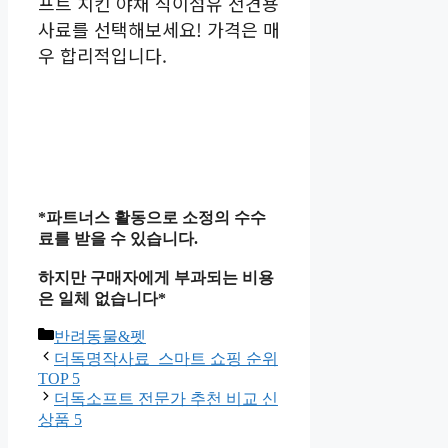
프트 치킨 야채 식이섬유 전견용
사료를 선택해보세요! 가격은 매
우 합리적입니다.
*파트너스 활동으로 소정의 수수
료를 받을 수 있습니다.
하지만 구매자에게 부과되는 비용
은 일체 없습니다*
카
반려동물&펫
테
더독명작사료 스마트 쇼핑 순위
고
TOP 5
리
더독소프트 전문가 추천 비교 신
상품 5