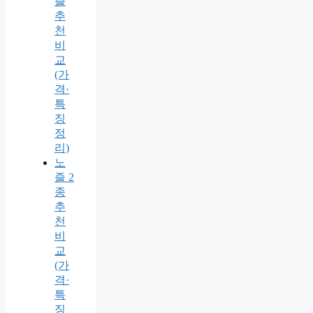
즐
추
천
비
교
(가
격·
특
징
정
리)
노
즐 2
종
추
천
비
교
(가
격·
특
징