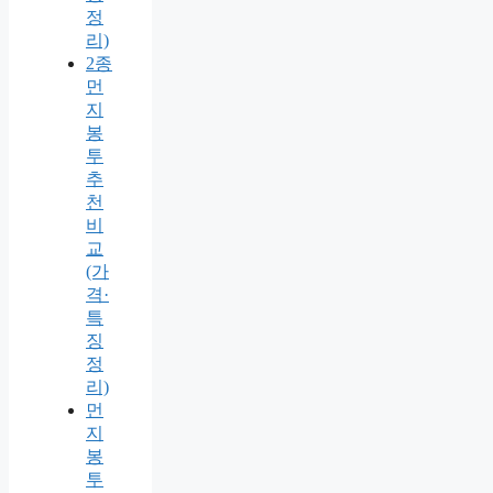
정
리)
2종
먼
지
봉
투
추
천
비
교
(가
격·
특
징
정
리)
먼
지
봉
투