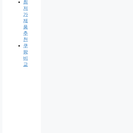
최
저
가
제
품
추
천
쿠
팡
비
교