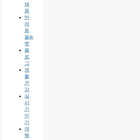
제
품
반
려
동
물&
펫
블
로
그
생
활
건
강
실
시
간
인
기
여
행