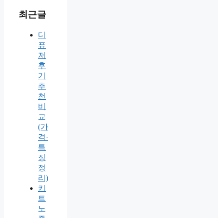
최근글
디
퓨
저
후
기
추
천
비
교
(가
격·
특
징
정
리)
키
트
노