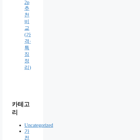
2p
추
천
비
교
(가
격·
특
징
정
리)
카테고
리
Uncategorized
가
전