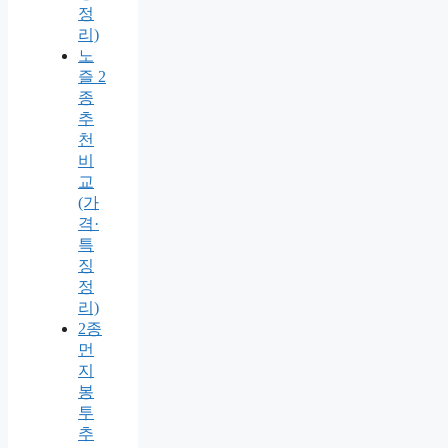
정
리)
노
즐 2
종
추
천
비
교
(가
격·
특
징
정
리)
2종
먼
지
봉
투
추