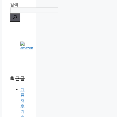
검색
최근글
디
퓨
저
후
기
추