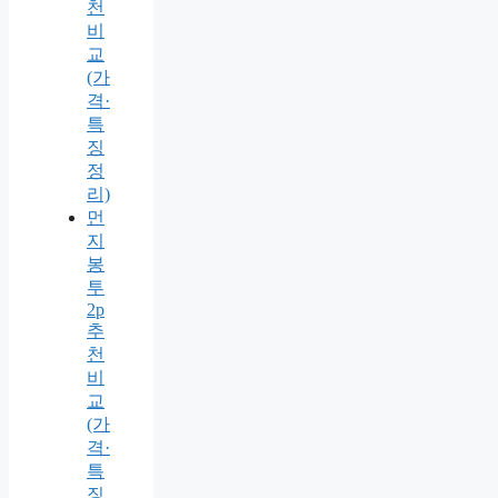
천
비
교
(가
격·
특
징
정
리)
먼
지
봉
투
2p
추
천
비
교
(가
격·
특
징