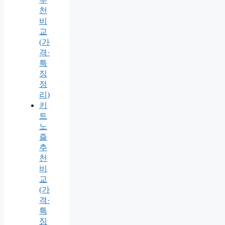
천
비
교
(가
격·
특
징
정
리)
키
트
노
즐
추
천
비
교
(가
격·
특
징