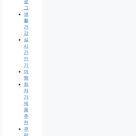
로
그
생
활
건
강
실
시
간
인
기
여
행
최
저
가
제
품
추
천
쿠
팡