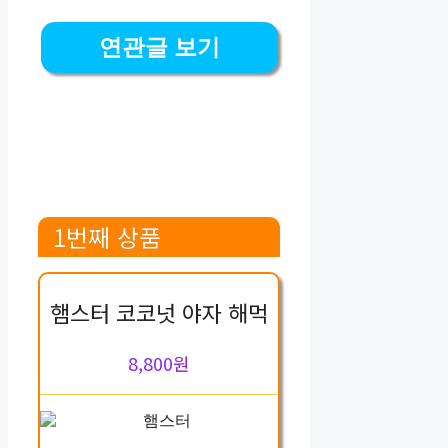
연관글 보기
1번째 상품
햄스터 코코넛 야자 해먹
8,800원