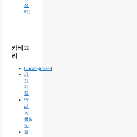
정
리)
카테고
리
Uncategorized
가
전
제
품
반
려
동
물&
펫
블