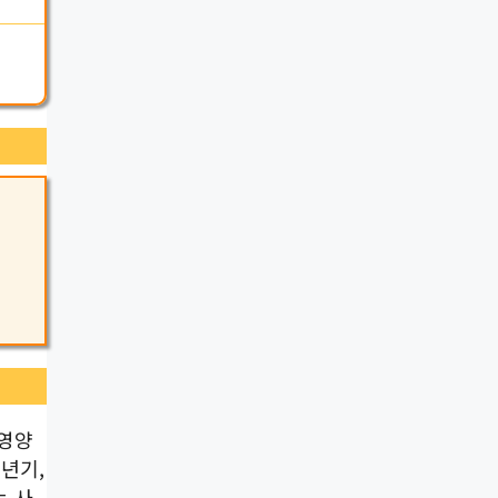
 영양
년기,
는 사