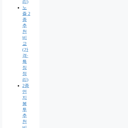
리)
노
즐 2
종
추
천
비
교
(가
격·
특
징
정
리)
2종
먼
지
봉
투
추
천
비