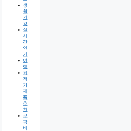
생
활
건
강
실
시
간
인
기
여
행
최
저
가
제
품
추
천
쿠
팡
비