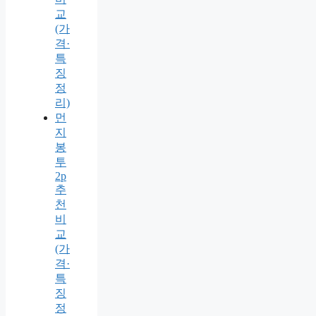
교
(가
격·
특
징
정
리)
먼
지
봉
투
2p
추
천
비
교
(가
격·
특
징
정