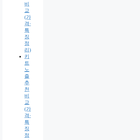
비
교
(가
격·
특
징
정
리)
키
트
노
즐
추
천
비
교
(가
격·
특
징
정