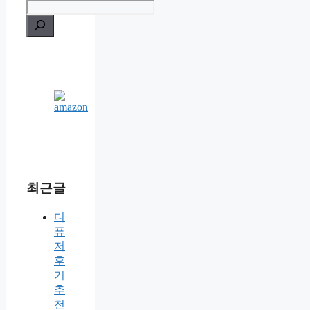
최근글
디
퓨
저
후
기
추
천