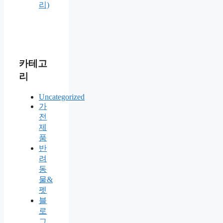
리)
카테고
리
Uncategorized
가
전
제
품
반
려
동
물&
펫
블
로
그