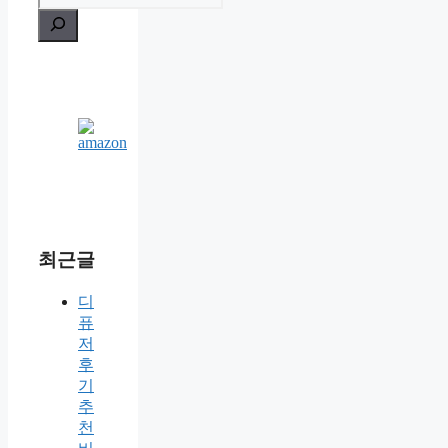
최근글
디
퓨
저
후
기
추
천