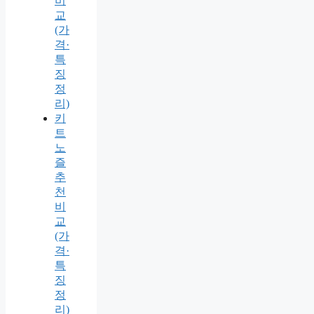
비
교
(가
격·
특
징
정
리)
키
트
노
즐
추
천
비
교
(가
격·
특
징
정
리)