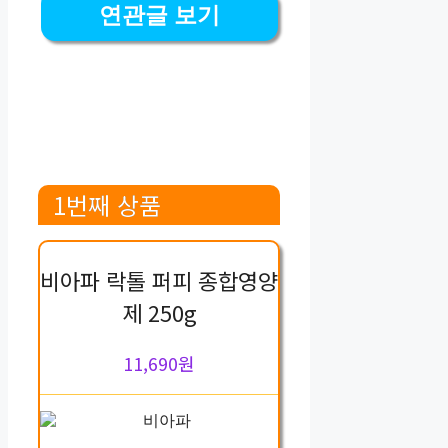
연관글 보기
1번째 상품
비아파 락톨 퍼피 종합영양
제 250g
11,690원