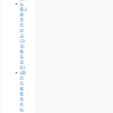
노
즐 2
종
추
천
비
교
(가
격·
특
징
정
리)
2종
먼
지
봉
투
추
천
비