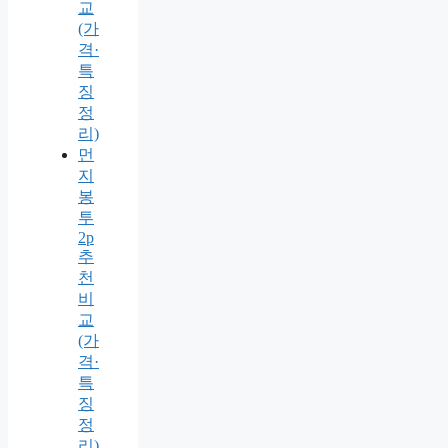
교
(가
격·
특
징
정
리)
먼
지
봉
투
2p
추
천
비
교
(가
격·
특
징
정
리)