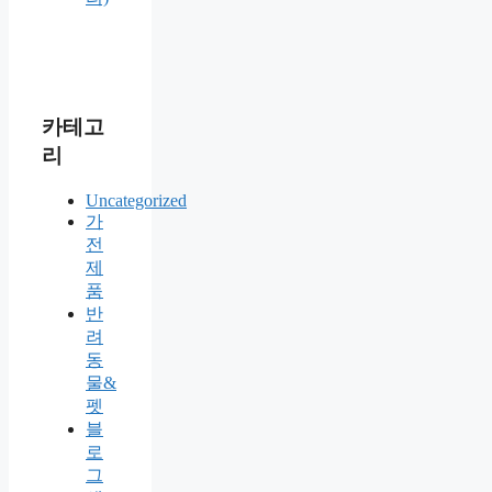
카테고
리
Uncategorized
가
전
제
품
반
려
동
물&
펫
블
로
그