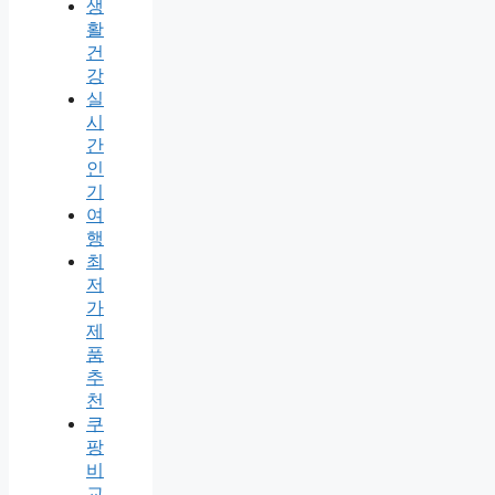
생
활
건
강
실
시
간
인
기
여
행
최
저
가
제
품
추
천
쿠
팡
비
교