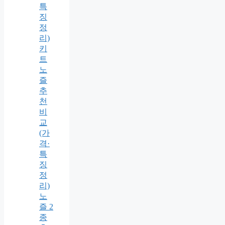
특
징
정
리)
키
트
노
즐
추
천
비
교
(가
격·
특
징
정
리)
노
즐 2
종