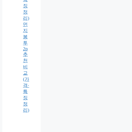
징
정
리)
먼
지
봉
투
2p
추
천
비
교
(가
격·
특
징
정
리)