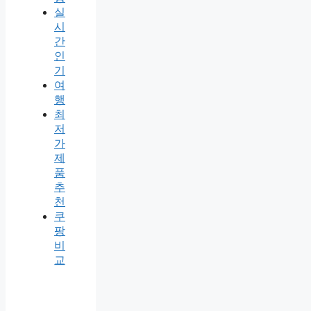
실
시
간
인
기
여
행
최
저
가
제
품
추
천
쿠
팡
비
교