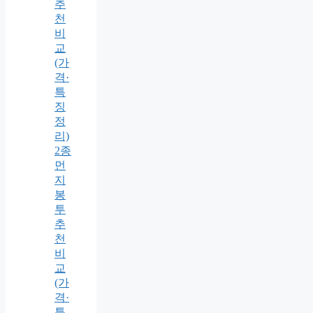
추
천
비
교
(가
격·
특
징
정
리)
2종
먼
지
봉
투
추
천
비
교
(가
격·
특