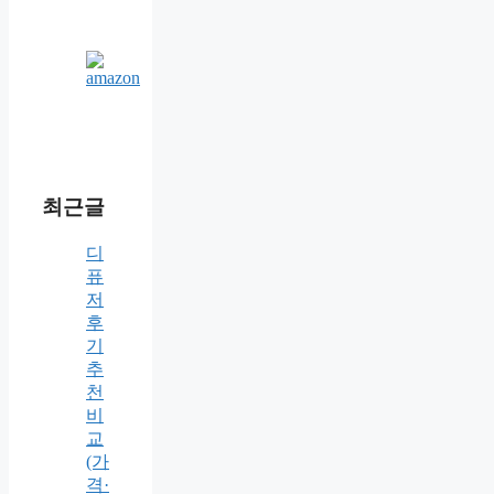
최근글
디
퓨
저
후
기
추
천
비
교
(가
격·