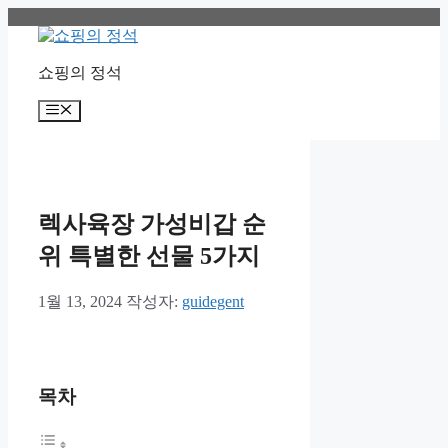
컨
텐
츠
쇼핑의 정석
로
건
메
너
뉴
뛰
기
렉사육장 가성비갑 순
위 특별한 선물 5가지
1월 13, 2024
작성자:
guidegent
목차