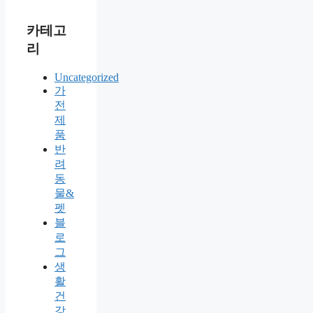
카테고
리
Uncategorized
가
전
제
품
반
려
동
물&
펫
블
로
그
생
활
건
강