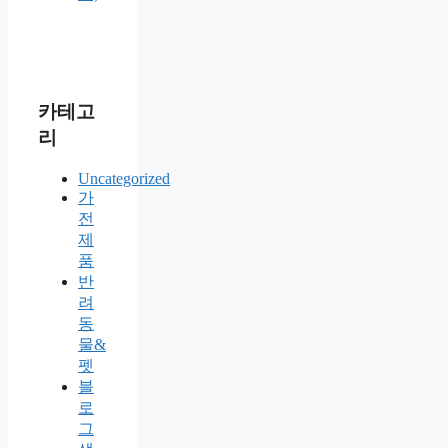
카테고
리
Uncategorized
가
전
제
품
반
려
동
물&
펫
블
로
그