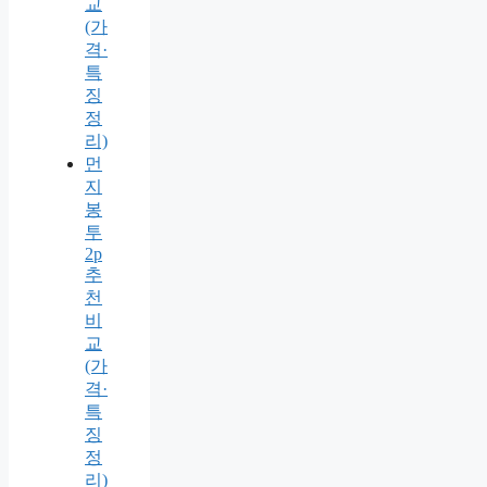
교
(가
격·
특
징
정
리)
먼
지
봉
투
2p
추
천
비
교
(가
격·
특
징
정
리)