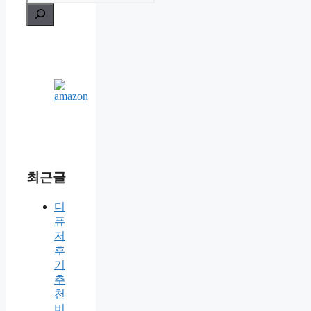
최근글
디
퓨
저
후
기
추
천
비