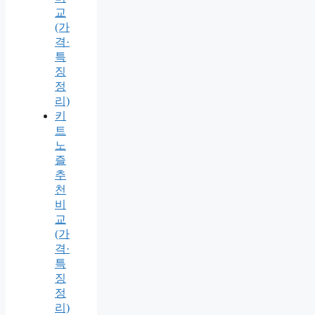
교
(가
격·
특
징
정
리)
키
트
노
즐
추
천
비
교
(가
격·
특
징
정
리)