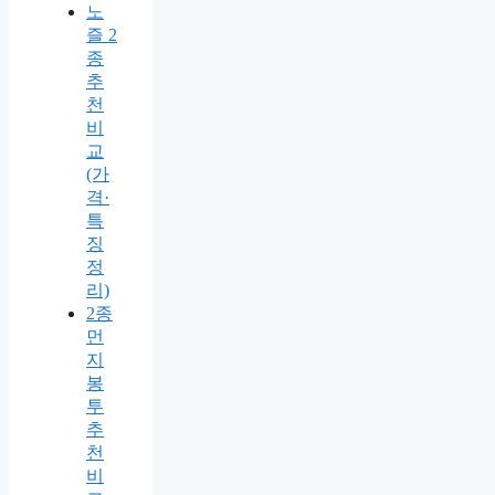
노
즐 2
종
추
천
비
교
(가
격·
특
징
정
리)
2종
먼
지
봉
투
추
천
비