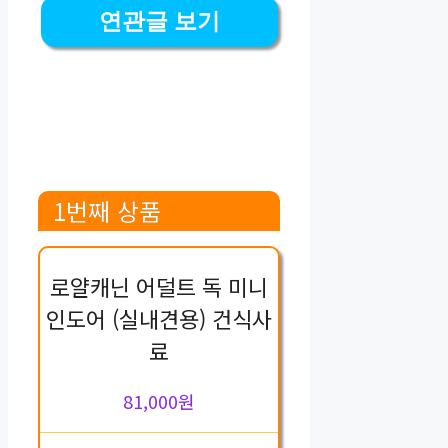
연관글 보기
1번째 상품
로얄캐닌 어덜트 독 미니
인도어 (실내견용) 건식사
료
81,000원