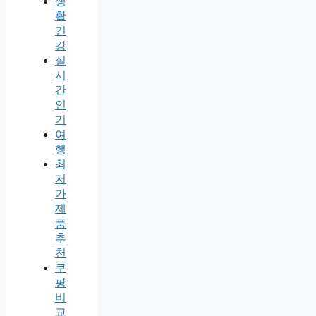
생
활
건
강
실
시
간
인
기
여
행
최
저
가
제
품
추
천
쿠
팡
비
교