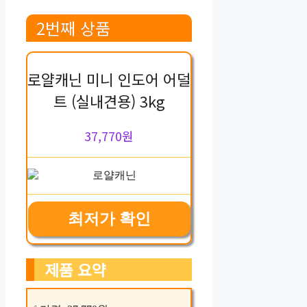
2번째 상품
로얄캐닌 미니 인도어 어덜
트 (실내견용) 3kg
37,770원
최저가 확인
제품 요약