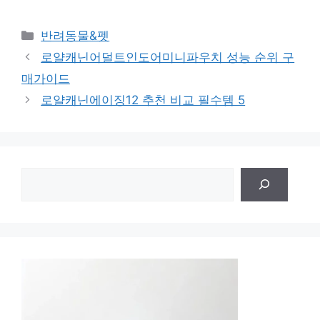
카
반려동물&펫
테
로얄캐닌어덜트인도어미니파우치 성능 순위 구
고
매가이드
리
로얄캐닌에이징12 추천 비교 필수템 5
검
색