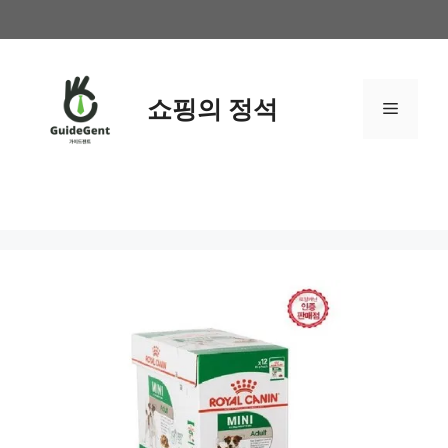
컨
텐
츠
로
쇼핑의 정석
메
건
너
뛰
뉴
기